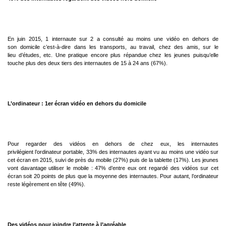
En juin 2015, 1 internaute sur 2 a consulté au moins une vidéo en dehors de
son
domicile c’est-à-dire dans les transports, au travail, chez des amis, sur le
lieu
d’études, etc. Une pratique encore plus répandue chez les jeunes puisqu’elle
touche
plus des deux tiers des internautes de 15 à 24 ans (67%).
L’ordinateur : 1er écran vidéo en dehors du domicile
Pour regarder des vidéos en dehors de chez eux, les internautes
privilégient
l’ordinateur portable, 33% des internautes ayant vu au moins une vidéo sur
cet écran
en 2015, suivi de près du mobile (27%) puis de la tablette (17%).
Les jeunes
vont davantage utiliser le mobile : 47% d’entre eux ont regardé des
vidéos sur cet
écran soit 20 points de plus que la moyenne des internautes. Pour
autant, l’ordinateur
reste légèrement en tête (49%).
Des vidéos pour joindre l’attente à l’agréable