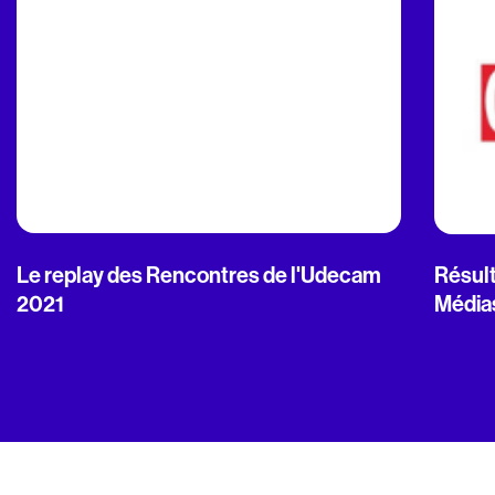
Le replay des Rencontres de l'Udecam
Résult
2021
Média