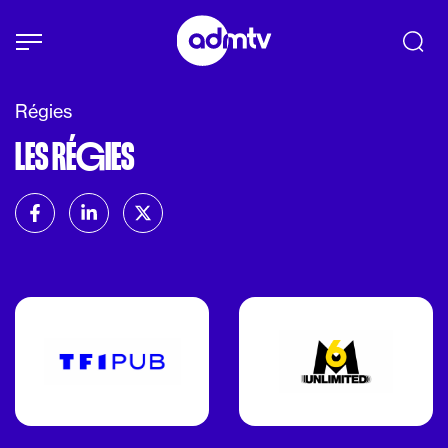
Panneau de gestion des cookies
Aller au contenu principal
Régies
LES RÉ
G
IES
Partager
sur Facebook
sur Linkedin
sur X (Twitter)