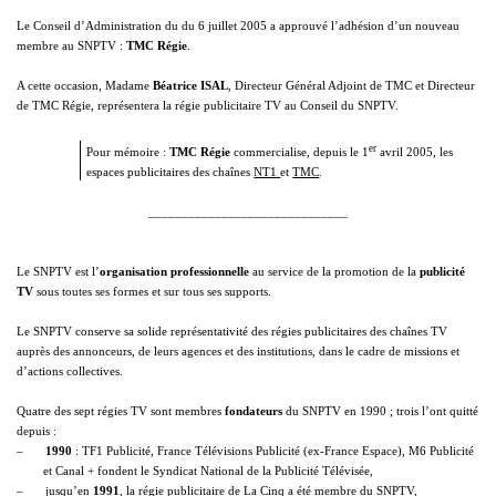
Le Conseil d’Administration du
du 6 juillet
2005 a
approuvé l’adhésion d’un nouveau
membre au SNPTV :
TMC Régie
.
A cette occasion, Madame
Béatrice ISAL
, Directeur Général Adjoint de TMC et Directeur
de TMC Régie, représentera la régie publicitaire TV au Conseil du SNPTV.
er
Pour mémoire :
TMC Régie
commercialise, depuis le 1
avril 2005, les
espaces publicitaires des chaînes
NT1
et
TMC
.
______________________________
Le SNPTV est l’
organisation professionnelle
au service de la promotion de la
publicité
TV
sous toutes ses formes et sur tous ses supports.
Le SNPTV conserve sa solide représentativité des régies publicitaires des chaînes TV
auprès des annonceurs, de leurs agences et des institutions, dans le cadre de missions et
d’actions collectives.
Quatre des sept régies TV sont membres
fondateurs
du SNPTV en 1990 ; trois l’ont quitté
depuis :
–
1990
: TF1 Publicité, France Télévisions Publicité (ex-France Espace), M6 Publicité
et Canal + fondent le Syndicat National de
la Publicité Télévisée
,
–
jusqu’en
1991
, la régie publicitaire de
La Cinq
a été membre du SNPTV,