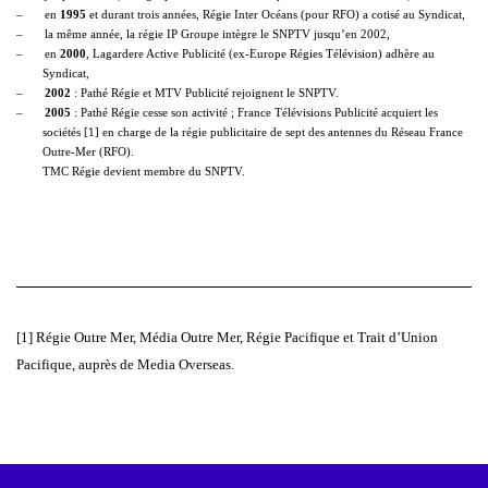
–
en
1995
et durant trois années, Régie Inter Océans (pour RFO) a cotisé au Syndicat,
–
la même année, la régie IP Groupe intègre le SNPTV jusqu’en 2002,
–
en
2000
, Lagardere Active Publicité (ex-Europe Régies Télévision) adhère au
Syndicat,
–
2002
: Pathé Régie et MTV Publicité rejoignent le SNPTV.
–
2005
: Pathé Régie cesse son activité ; France Télévisions Publicité acquiert les
sociétés
[1]
en charge de la régie publicitaire de sept des antennes du Réseau France
Outre-Mer (RFO).
TMC Régie devient membre du SNPTV.
[1]
Régie Outre Mer, Média Outre Mer, Régie Pacifique et Trait d’Union
Pacifique, auprès de Media Overseas.