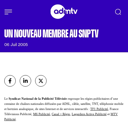
Panneau de gestion des cookies
Aller au contenu principal
UN NOUVEAU MEMBRE AU SNPTV
06 Juil 2005
Partager
sur Facebook
sur Linkedin
sur X (Twitter)
Le
Syndicat National de
la Publicité Télévisée
regroupe les régies publicitaires d’une
centaine de chaînes nationales diffusées par ADSL, câble, satellite, TNT, téléphonie mobile
et hertzien analogique, de sites Internet et de services interactifs :
TF1 Publicité
, France
Télévisions Publicité,
M6 Publicité
,
Canal + Régie
,
Lagardere Active Publicité
et
MTV
Publicité
.