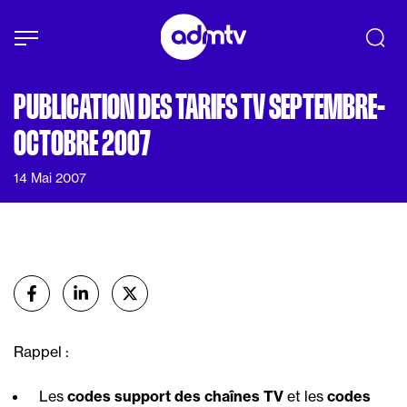
Panneau de gestion des cookies
Aller au contenu principal
PUBLICATION DES TARIFS TV SEPTEMBRE-
OCTOBRE 2007
14 Mai 2007
Partager
sur Facebook
sur Linkedin
sur X (Twitter)
Rappel :
Les
codes support des chaînes TV
et les
codes