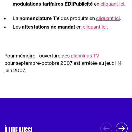
modulations tarifaires EDIPublicité
en
cliquant ici
.
La
nomenclature TV
des produits en
cliquant ici
.
Les
attestations de mandat
en
cliquant ici
.
Pour mémoire, l’ouverture des
plannings TV
pour septembre-octobre 2007 est arrêtée au jeudi 14
juin 2007.
À LIRE AUSSI