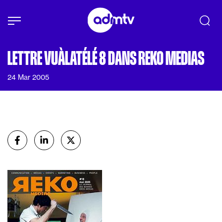
Panneau de gestion des cookies
Aller au contenu principal
LETTRE VUÀLATÉLÉ 8 DANS REKO MEDIAS
24 Mar 2005
Partager
sur Facebook
sur Linkedin
sur X (Twitter)