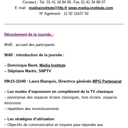
Contact :
Tel. 01 41 34 84 85. Fax 01 41 34 88 07
E mail :
mediainstitute@hfp.fr
www.media-institute.com
N° Agrément : 11 92 11637 92
Déroulement de la journée :
8h45 : accueil des participants
9h00 : introduction de la journée :
– Dominique Baret,
Media Institute
– Stéphane Martin, SNPTV
09h15-11h00 : Laura Bianquis, Directrice générale
MPG Partenariat
– Les modes d’expression en complément de la TV classique
– panoramas des espaces écrans classiques, hors écrans, espaces
émissions
– répartition des investissements
– Les stratégies d’utilisation
– Objectifs de communication et moyens pour répondre aux