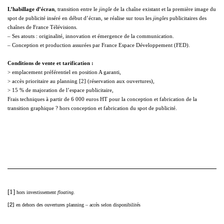
L’habillage d’écran
,
transition entre le
jingle
de la chaîne existant et la première image du
spot de publicité inséré en début d’écran, se réalise sur tous les
jingles
publicitaires des
chaînes de France Télévisions.
– Ses atouts
:
originalité, innovation et émergence de la communication.
– Conception et production assurées par France Espace Développement (FED).
Conditions de vente et tarification :
> emplacement préférentiel en position A garanti,
> accès prioritaire au planning
[2]
(réservation aux ouvertures),
> 15 % de majoration de l’espace publicitaire,
Frais techniques à partir de 6 000 euros HT pour la conception et fabrication de la
transition graphique ? hors conception et fabrication du spot de publicité.
[1]
hors investissement
floating.
[2]
en dehors des ouvertures planning – accès selon disponibilités