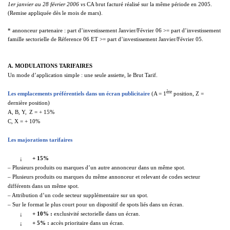
1er janvier au 28 février 2006
vs
CA brut facturé réalisé sur la même période en 2005.
(Remise appliquée dès le mois de mars).
* annonceur partenaire : part d’investissement Janvier/Février 06 >= part d’investissement
famille sectorielle de Réference 06 ET >= part d’investissement Janvier/Février 05.
A. MODULATIONS TARIFAIRES
Un mode d’application simple : une seule assiette, le Brut Tarif.
ère
Les emplacements préférentiels dans un écran publicitaire
(A = 1
position, Z =
dernière position)
A, B, Y,
Z = + 15%
C, X = + 10%
Les majorations tarifaires
¡
+ 15%
– Plusieurs produits ou marques d’un autre annonceur dans un même spot.
– Plusieurs produits ou marques du même annonceur et relevant de codes secteur
différents dans un même spot.
– Attribution d’un code secteur supplémentaire sur un spot.
– Sur le format le plus court pour un dispositif de spots liés dans un écran.
¡
+ 10% :
exclusivité sectorielle dans un écran.
¡
+ 5% :
accès prioritaire dans un écran.