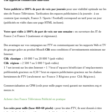
Une approche commerciale innovante
Votre publicité a 100% de part de voix par journée
pour une visibilité optimale sur les
sites de France Télévisions.
Tarification des espaces publicitaires à la journée : à un
contexte (par exemple, France 3 / Sports / Football) correspond un tarif pour un jour
(publicités en vidéo dans une page HTML incluses).
Votre spot vidéo à 100% de part de voix sur une semaine :
en ouverture des JT de
France 2 et France 3 (nationaux et régionaux).
Des avantages sur vos campagnes sur FTV en communiquant sur les supports Web et TV
du groupe grâce au produit
Mozaïk
Clik
sous conditions d’investissements minimum sur
Internet :
Clik  classique  :
10 000 ? ou 20 000 ? (pub vidéo)
Clik  régions  :
2 500 ? ou 5 000 ? (pub vidéo)
1 ? net investi sur les sites Internet =
1 ? brut d’espaces bénéficiant d’emplacements
préférentiels gracieux ou 0,50 ? brut en espaces publicitaires gracieux sur les chaînes
hertziennes de FTV
(seulement sur France 3 Régions pour Clik Régions).
Commercialisation au
CPM
(coût pour mille pages vues) garanti sur marmiton.org et
mezzo.tv.
Acheter chez France Télévisions Publicité en pratique
Les coûts pour mille (base 468×60 pixels) :
pour les sites FTV, ils sont donnés à titre