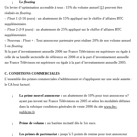
¡
Le
floating
Un levier d’optimisation accessible à tous : 15% du volume annuel
[1]
peuvent être
réalisés en
floating.
– Float
1 (J-16
jours
)
: un abattement de 15% appliqué sur le chiffre d’affaires BTC
supplémentaire.
– Float
2 (J-9
jours
)
: un abattement de 25% appliqué sur le chiffre d’affaires BTC
supplémentaire.
– Nouveau :
Float
+
: T
out annonceur partenaire peut réaliser 20% de son volume annuel
5
en
floating.
Si la part d’investissement annuelle 2006 sur France Télévisions est supérieure ou égale à
celle de sa famille sectorielle de référence en 2006 et si la part d’investissement annuelle
sur France Télévisons est supérieure ou égale à la part d’investissement annuelle 2005.
C. CONDITIONS COMMERCIALES
L’ensemble des primes commerciales s?additionnent et s?appliquent sur une seule assiette :
le CA brut facturé.
¡
La prime nouvel annonceur
:
un abattement de 10% pour tout annonceur n?
ayant pas investi sur France Télévisions en 2005 et selon les modalités définies
dans la rubrique conditions générales de vente 2006 du site
www.ftv-
publicite.fr
.
¡
Prime de volume
:
un barème incitatif dès le 1er euro.
¡
Les primes de partenariat
:
jusqu’à 5 points de remise pour tout annonceur