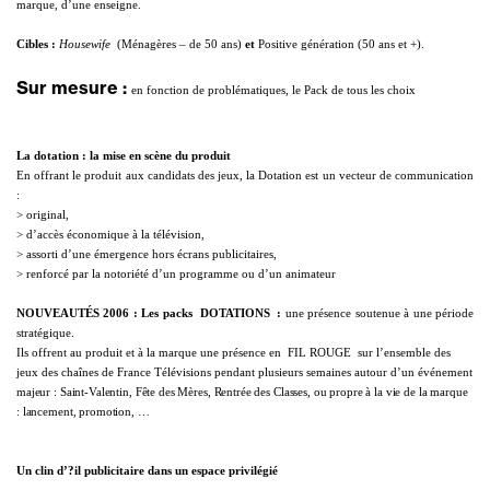
marque, d’une enseigne.
Cibles
:

Housewife
(Ménagères – de 50 ans)
et
Positive génération (50 ans et +).
Sur mesure
:
en fonction de problématiques, le Pack de tous les choix
La dotation : la mise en scène du produit
En offrant le produit aux candidats des jeux,
la Dotation
est un vecteur de communication
:
> original,
> d’accès économique à la télévision,
> assorti d’une émergence hors écrans publicitaires,
> renforcé par la notoriété d’un programme ou d’un animateur
NOUVEAUTÉS 2006 :
Les packs  DOTATIONS  :
une présence soutenue à une période
stratégique.
Ils offrent au produit et à la marque une présence en
 FIL ROUGE 
sur l’ensemble des
jeux des chaînes de France Télévisions pendant plusieurs semaines autour d’un événement
majeur : Saint-Valentin, Fête des Mères, Rentrée des Classes, ou propre à la vie de la marque
: lancement, promotion, …
Un clin d’?il publicitaire dans un espace privilégié