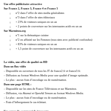
Une offre publicitaire attractive
Sur France 2, France 3, France 4 et France 5
¡
n°2 dans l’offre de sites media généralistes
¡
n°3 dans l’offre de sites éditoriaux
¡
+ 23% de visiteurs uniques en un an
¡
+ 2 points de couverture sur les internautes actifs en un an
Sur Marmiton.org
¡
n°1 sur la thématique cuisine
¡
n°2 en affinité sur les Femmes (tous sites avec publicité confondus)
¡
+ 83% de visiteurs uniques en un an
¡
+ 1,5 point de couverture sur les internautes actifs en un an
La vidéo, une offre de qualité en HD
Dans un flux vidéo
– Disponible en ouverture de tous les JT de france2.fr et france3.fr.
– Diffusion au format
Windows Media
pour une qualité d’image optimale.
– Le plus : aucun frais d’encodage ou de numérisation.
Dans une page HTML :
– Disponible sur les sites de France Télévisions et sur Marmiton.
– Diffusion,
via
Akamaï
et
OpenAd Stream
au format
Windows Media
.
– Le plus : aucun frais d’encodage ou de numérisation.
– Frais d’hébergement le cas échéant.