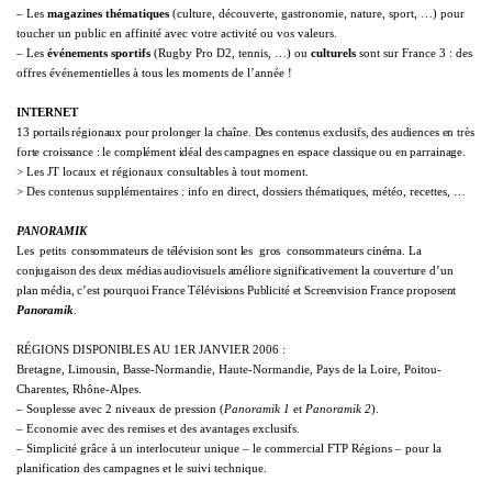
– Les
magazines thématiques
(culture, découverte, gastronomie, nature, sport, …) pour
toucher un public en affinité avec votre activité ou vos valeurs.
– Les
événements sportifs
(Rugby Pro D2, tennis, …) ou
culturels
sont sur France 3 : des
offres événementielles à tous les moments de l’année !
INTERNET
13 portails régionaux pour prolonger la chaîne. Des contenus exclusifs, des audiences en très
forte croissance : le complément idéal des campagnes en espace classique ou en parrainage.
> L
es JT locaux et régionaux consultables à tout moment.
> Des contenus supplémentaires : info en direct, dossiers thématiques, météo, recettes, …
PANORAMIK
Les  petits  consommateurs de télévision sont les  gros  consommateurs cinéma. La
conjugaison des deux médias audiovisuels améliore significativement la couverture d’un
plan média, c’est pourquoi France Télévisions Publicité et Screenvision France proposent
Panoramik
.
RÉGIONS DISPONIBLES AU 1ER JANVIER 2006
:
Bretagne, Limousin, Basse-Normandie, Haute-Normandie, Pays de
la Loire
, Poitou-
Charentes, Rhône-Alpes.
– Souplesse avec 2 niveaux de pression (
Panoramik 1
et
Panoramik 2
).
– Economie avec des remises et des avantages exclusifs.
– Simplicité grâce à un interlocuteur unique – le commercial FTP Régions – pour la
planification des campagnes et le suivi technique.