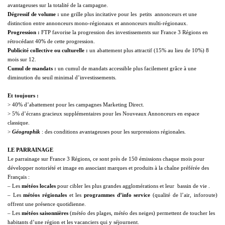
avantageuses sur la totalité de la campagne.
Dégressif de volume :
une grille plus incitative pour les  petits  annonceurs et une
distinction entre annonceurs mono-régionaux et annonceurs multi-régionaux.
Progression
:
FTP favorise la progression des investissements sur France 3 Régions en
rétrocédant 40% de cette progression.
Publicité collective ou culturelle
:
un abattement plus attractif (15% au lieu de 10%) 8
mois sur 12.
Cumul de mandats :
un cumul de mandats accessible plus facilement grâce à une
diminution du seuil minimal d’investissements.
Et toujours :
> 40% d’abattement pour les campagnes Marketing Direct.
> 5% d’écrans gracieux supplémentaires pour les Nouveaux Annonceurs en espace
classique.
>
Géographik
: des conditions avantageuses pour les surpressions régionales.
LE PARRAINAGE
Le parrainage sur France 3 Régions, ce sont près de 150 émissions chaque mois pour
développer notoriété et image en associant marques et produits à la chaîne préférée des
Français :
– Les
météos locales
pour cibler les plus grandes agglomérations et leur  bassin de vie .
– Les
météos régionales
et les
programmes d’info service
(qualité de l’air, inforoute)
offrent une présence quotidienne.
– Les
météos saisonnières
(météo des plages, météo des neiges) permettent de toucher les
habitants d’une région et les vacanciers qui y séjournent.