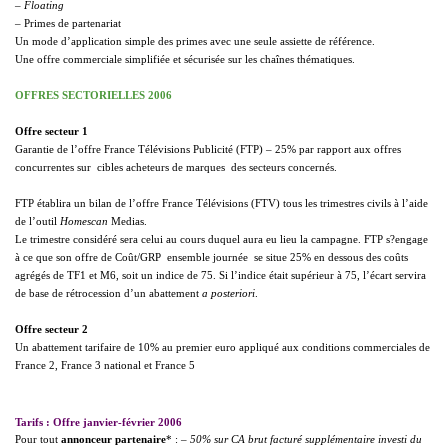
–
Floating
– Primes de partenariat
Un mode d’application simple des primes avec une seule assiette de référence.
Une offre commerciale simplifiée et sécurisée sur les chaînes thématiques.
OFFRES SECTORIELLES 2006
Offre secteur 1
Garantie de l’offre France Télévisions Publicité (FTP) – 25% par rapport aux offres
concurrentes sur  cibles acheteurs de marques  des secteurs concernés.
FTP établira un bilan de l’offre France Télévisions (FTV) tous les trimestres civils à l’aide
de l’outil
Homescan
Medias.
Le trimestre considéré sera celui au cours duquel aura eu lieu la campagne. FTP s?engage
à ce que son offre de Coût/GRP  ensemble journée  se situe 25% en dessous des coûts
agrégés de TF1 et M6, soit un indice de 75. Si l’indice était supérieur à 75, l’écart servira
de base de rétrocession d’un abattement
a posteriori
.
Offre secteur 2
Un abattement tarifaire de 10% au premier euro appliqué aux conditions commerciales de
France 2, France 3 national et France 5
Tarifs : Offre janvier-février 2006
Pour tout
annonceur partenaire
* :
– 50% sur CA brut facturé supplémentaire investi du