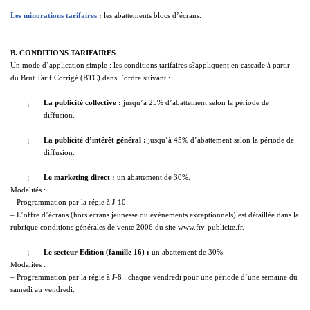
Les minorations tarifaires
:
les abattements blocs d’écrans.
B. CONDITIONS TARIFAIRES
Un mode d’application simple : les conditions tarifaires s?appliquent en cascade à partir
du Brut Tarif Corrigé (BTC) dans l’ordre suivant :
¡
La publicité collective
:
jusqu’à 25% d’abattement selon la période de
diffusion.
¡
La publicité d’intérêt général
:
jusqu’à 45% d’abattement selon la période de
diffusion.
¡
Le marketing direct
:
un abattement de 30%.
Modalités :
– Programmation par la régie à J-10
– L’offre d’écrans (hors écrans jeunesse ou événements exceptionnels) est détaillée dans la
rubrique conditions générales de vente 2006 du site www.ftv-publicite.fr.
¡
Le secteur Edition (famille 16)
:
un abattement de 30%
Modalités :
– Programmation par la régie à J-8 : chaque vendredi pour une période d’une semaine du
samedi au vendredi.