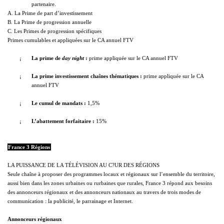
partenaire.
A.
La Prime
de part d’investissement
B.
La Prime
de progression annuelle
C. Les Primes de progression spécifiques
Primes cumulables et appliquées sur le CA annuel FTV
¡
La prime de
day night
:
prime appliquée sur le CA annuel FTV
¡
La prime investissement chaînes thématiques :
prime appliquée sur le CA
annuel FTV
¡
Le cumul de mandats :
1,5%
¡
L’abattement forfaitaire :
15%
France 3 Régions
LA PUISSANCE DE
LA TÉLÉVISION AU
C?UR DES RÉGIONS
Seule chaîne à proposer des programmes locaux et régionaux sur l’ensemble du territoire,
aussi bien dans les zones urbaines ou rurbaines que rurales, France 3 répond aux besoins
des annonceurs régionaux et des annonceurs nationaux au travers de trois modes de
communication : la publicité, le parrainage et Internet.
Annonceurs régionaux