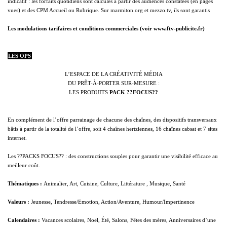
indicatif : les forfaits quotidiens sont calculés à partir des audiences constatées (en pages
vues) et des CPM Accueil ou Rubrique. Sur marmiton.org et mezzo.tv, ils sont garantis
Les modulations tarifaires et conditions commerciales (voir www.ftv-publicite.fr)
LES OPS
L’ESPACE DE
LA CRÉATIVITÉ MÉDIA
DU PRÊT-À-PORTER SUR-MESURE :
LES PRODUITS
PACK ??FOCUS??
En complément de l’offre parrainage de chacune des chaînes, des dispositifs transversaux
bâtis à partir de la totalité de l’offre, soit 4 chaînes hertziennes, 16 chaînes cabsat et 7 sites
internet.
Les ??PACKS FOCUS?? : des constructions souples pour garantir une visibilité efficace au
meilleur coût.
Thématiques
:
Animalier, Art, Cuisine, Culture, Littérature , Musique, Santé
Valeurs :
Jeunesse, Tendresse/Emotion, Action/Aventure, Humour/Impertinence
Calendaires :
Vacances scolaires, Noël, Été, Salons, Fêtes des mères, Anniversaires d’une