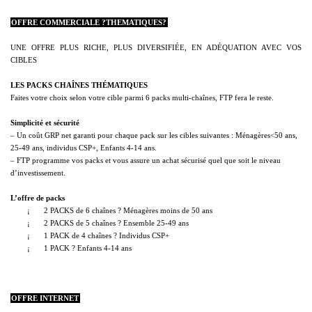
OFFRE COMMERCIALE ?THEMATIQUES?
UNE OFFRE PLUS RICHE, PLUS DIVERSIFIÉE, EN ADÉQUATION AVEC VOS
CIBLES
LES PACKS CHAÎNES THÉMATIQUES
Faites votre choix selon votre cible parmi 6 packs multi-chaînes, FTP fera le reste.
Simplicité et sécurité
– Un coût GRP net garanti pour chaque pack sur les cibles suivantes : Ménagères<50 ans,
25-49 ans, individus CSP+, Enfants 4-14 ans.
– FTP programme vos packs et vous assure un achat sécurisé quel que soit le niveau
d’investissement.
L’offre de packs
¡
2 PACKS de 6 chaînes ? Ménagères moins de 50 ans
¡
2 PACKS de 5 chaînes ? Ensemble 25-49 ans
¡
1 PACK de 4 chaînes ? Individus CSP+
¡
1 PACK ? Enfants 4-14 ans
OFFRE INTERNET