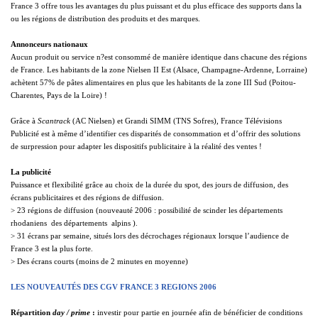
France 3 offre tous les avantages du plus puissant et du plus efficace des supports dans la
ou les régions de distribution des produits et des marques.
Annonceurs nationaux
Aucun produit ou service n?est consommé de manière identique dans chacune des régions
de France. Les habitants de la zone Nielsen II Est (Alsace, Champagne-Ardenne, Lorraine)
achètent 57% de pâtes alimentaires en plus que les habitants de la zone III Sud (Poitou-
Charentes, Pays de
la Loire
) !
Grâce à
Scantrack
(AC Nielsen) et Grandi SIMM (TNS Sofres), France Télévisions
Publicité est à même d’identifier ces disparités de consommation et d’offrir des solutions
de surpression pour adapter les dispositifs publicitaire à la réalité des ventes !
La publicité
Puissance et flexibilité grâce au choix de la durée du spot, des jours de diffusion, des
écrans publicitaires et des régions de diffusion.
> 23 régions de diffusion (nouveauté 2006 : possibilité de scinder les départements 
rhodaniens  des départements  alpins ).
> 31 écrans par semaine, situés lors des décrochages régionaux lorsque l’audience de
France 3 est la plus forte.
> Des écrans courts (moins de 2 minutes en moyenne)
LES NOUVEAUTÉS DES CGV FRANCE 3 REGIONS 2006
Répartition
day / prime
:
investir pour partie en journée afin de bénéficier de conditions