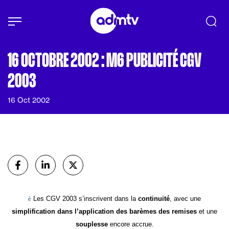
Panneau de gestion des cookies
Aller au contenu principal
16 OCTOBRE 2002 : M6 PUBLICITÉ CGV
2003
16 Oct 2002
Partager
sur Facebook
sur Linkedin
sur X (Twitter)
è
Les CGV 2003 s’inscrivent dans la
continuité
, avec une
simplification dans l’application des barèmes des remises
et une
souplesse
encore accrue.