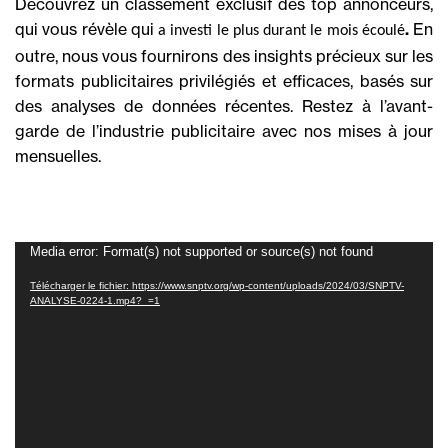
Découvrez un classement exclusif des top annonceurs,
qui vous révèle qui
.
En
a investi le plus durant le mois écoulé
outre, nous vous fournirons des insights précieux sur les
formats publicitaires privilégiés et efficaces, basés sur
des analyses de données récentes. Restez à l’avant-
garde de l’industrie publicitaire avec nos mises à jour
mensuelles.
Lecteur
Media error: Format(s) not supported or source(s) not found
vidéo
Télécharger le fichier: https://www.snptv.org/wp-content/uploads/2024/03/SNPTV-
ANALYSE-0224-1.mp4?_=1