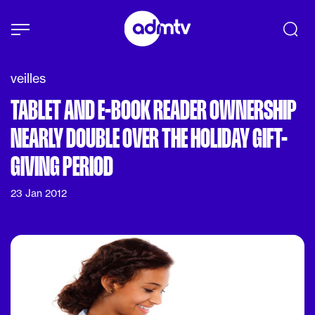
Panneau de gestion des cookies
Aller au contenu principal
veilles
TABLET AND E-BOOK READER OWNERSHIP
NEARLY DOUBLE OVER THE HOLIDAY GIFT-
GIVING PERIOD
23 Jan 2012