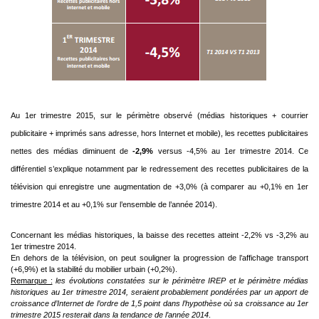
Au 1er trimestre 2015, sur le périmètre observé (médias historiques + courrier
publicitaire + imprimés
sans adresse, hors Internet et mobile), les recettes publicitaires
nettes des médias diminuent de
-2,9%
versus -4,5% au 1er trimestre 2014. Ce
différentiel s’explique notamment par le redressement
des recettes publicitaires de la
télévision qui enregistre une augmentation de +3,0% (à comparer au
+0,1% en 1er
trimestre 2014 et au +0,1% sur l’ensemble de l’année 2014).
Concernant les médias historiques, la baisse des recettes atteint -2,2% vs -3,2% au
1er trimestre 2014.
En dehors de la télévision, on peut souligner la progression de l’affichage transport
(+6,9%) et la stabilité du mobilier urbain (+0,2%).
Remarque :
les évolutions constatées sur le périmètre IREP et le périmètre médias
historiques au 1er trimestre 2014, seraient probablement pondérées par un apport de
croissance d’Internet de l’ordre de 1,5 point dans l’hypothèse où sa croissance au 1er
trimestre 2015 resterait dans la tendance de l’année 2014
.