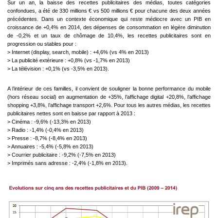
Sur un an, la baisse des recettes publicitaires des médias, toutes catégories
confondues, a été de 330 millions € vs 500 millions € pour chacune des deux années
précédentes. Dans un contexte économique qui reste médiocre avec un PIB en
croissance de +0,4% en 2014, des dépenses de consommation en légère diminution
de -0,2% et un taux de chômage de 10,4%, les recettes publicitaires sont en
progression ou stables pour :
> Internet (display, search, mobile) : +4,6% (vs 4% en 2013)
> La publicité extérieure : +0,8% (vs -1,7% en 2013)
> La télévision : +0,1% (vs -3,5% en 2013).
A l’intérieur de ces familles, il convient de souligner la bonne performance du mobile
(hors réseau social) en augmentation de +35%, l’affichage digital +20,8%, l’affichage
shopping +3,8%, l’affichage transport +2,6%. Pour tous les autres médias, les recettes
publicitaires nettes sont en baisse par rapport à 2013 :
> Cinéma : -9,6% (-13,3% en 2013)
> Radio : -1,4% (-0,4% en 2013)
> Presse : -8,7% (-8,4% en 2013)
> Annuaires : -5,4% (-5,8% en 2013)
> Courrier publicitaire : -9,2% (-7,5% en 2013)
> Imprimés sans adresse : -2,4% (-1,8% en 2013).