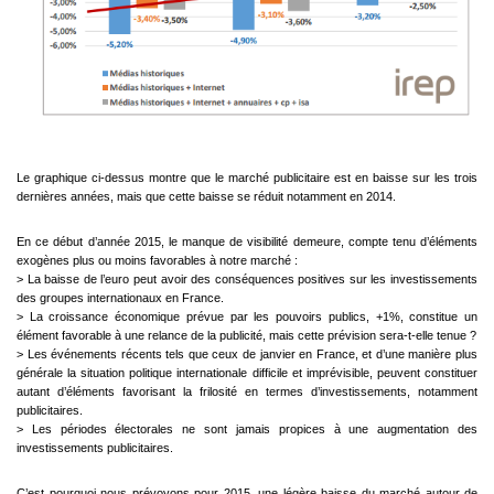
Le graphique ci-dessus montre que le marché publicitaire est en baisse sur les trois
dernières années,
mais que cette baisse se réduit notamment en 2014.
En ce début d’année 2015, le manque de visibilité demeure, compte tenu d’éléments
exogènes plus
ou moins favorables à notre marché :
> La baisse de l’euro peut avoir des conséquences positives sur les investissements
des
groupes internationaux en France.
> La croissance économique prévue par les pouvoirs publics, +1%, constitue un
élément
favorable à une relance de la publicité, mais cette prévision sera-t-elle tenue ?
> Les événements récents tels que ceux de janvier en France, et d’une manière plus
générale la
situation politique internationale difficile et imprévisible, peuvent constituer
autant d’éléments
favorisant la frilosité en termes d’investissements, notamment
publicitaires.
> Les périodes électorales ne sont jamais propices à une augmentation des
investissements
publicitaires.
C’est pourquoi nous prévoyons pour 2015, une légère baisse du marché autour de