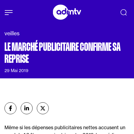
Panneau de gestion des cookies
Aller au contenu principal
veilles
LE MARCHÉ PUBLICITAIRE CONFIRME SA
REPRISE
29 Mai 2019
Partager
sur Facebook
sur Linkedin
sur X (Twitter)
Même si les dépenses publicitaires nettes accusent un