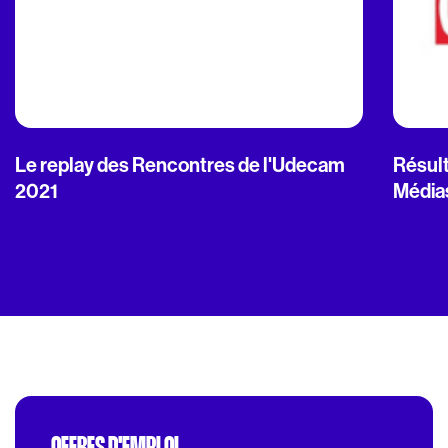
Le replay des Rencontres de l'Udecam
Résult
2021
Média
OFFRES D'EMPLOI