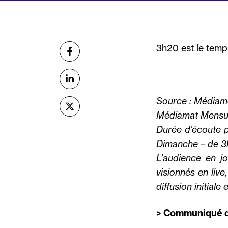
Partager
3h20 est le temps
sur Facebook
sur Linkedin
Source : Médiamé
sur X (Twitter)
Médiamat Mensuel 
Durée d’écoute p
Dimanche – de 3
L’audience en 
visionnés en live
diffusion initial
>
Communiqué d