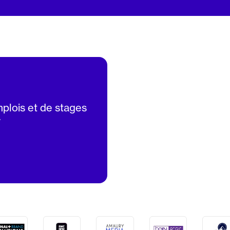
mplois et de stages
V