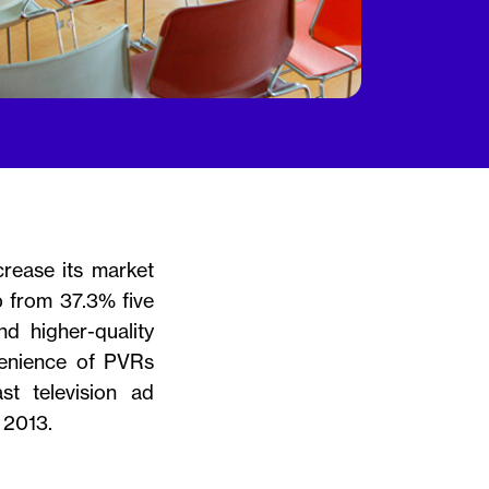
crease its market
p from 37.3% five
nd higher-quality
nvenience of PVRs
t television ad
 2013.