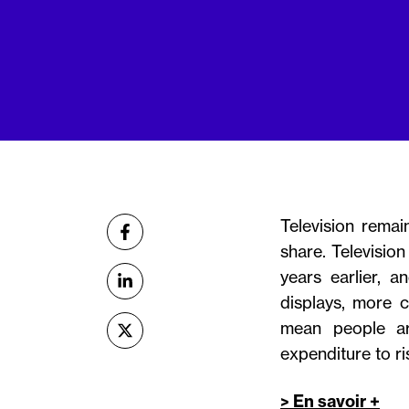
Partager
Television remai
sur Facebook
share. Televisio
years earlier, a
sur Linkedin
displays, more c
mean people ar
sur X (Twitter)
expenditure to ri
> En savoir +