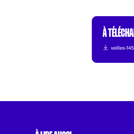
À TÉLÉCH
veilles-14