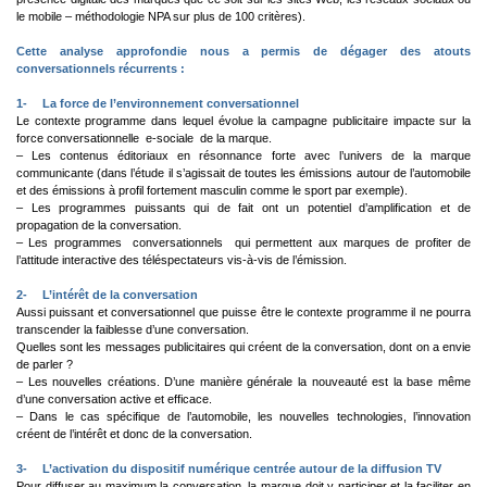
le mobile – méthodologie NPA sur plus de 100 critères).
Cette analyse approfondie nous a permis de dégager des atouts
conversationnels récurrents :
1-
La force de l’environnement conversationnel
Le contexte programme dans lequel évolue la campagne publicitaire impacte sur la
force conversationnelle  e-sociale  de la marque.
– Les contenus éditoriaux en résonnance forte avec l’univers de la marque
communicante (dans l’étude il s’agissait de toutes les émissions autour de l’automobile
et des émissions à profil fortement masculin comme le sport par exemple).
– Les programmes puissants qui de fait ont un potentiel d’amplification et de
propagation de la conversation.
– Les programmes  conversationnels  qui permettent aux marques de profiter de
l’attitude interactive des téléspectateurs vis-à-vis de l’émission.
2-
L’intérêt de la conversation
Aussi puissant et conversationnel que puisse être le contexte programme il ne pourra
transcender la faiblesse d’une conversation.
Quelles sont les messages publicitaires qui créent de la conversation, dont on a envie
de parler ?
– Les nouvelles créations. D’une manière générale la nouveauté est la base même
d’une conversation active et efficace.
– Dans le cas spécifique de l’automobile, les nouvelles technologies, l’innovation
créent de l’intérêt et donc de la conversation.
3-
L’activation du dispositif numérique centrée autour de la diffusion TV
Pour diffuser au maximum la conversation, la marque doit y participer et la faciliter en