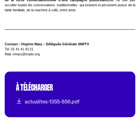
occulter toutes les conversations  traditionnelles  qui existent et persistent autour de la
table familiale, de la machine à café, entre amis.
Contact : Virginie Mary – Déléguée Générale SNPTV
Tel. 01 41 41 43 21
Mail. vmary@snptv.org
À TÉLÉCHARGER
actualites-1355-856.pdf