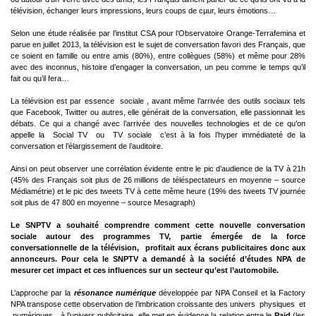
télévision, échanger leurs impressions, leurs coups de cµur, leurs émotions…
Selon une étude réalisée par l’institut CSA pour l’Observatoire Orange-Terrafemina et
parue en juillet 2013, la télévision est le sujet de conversation favori des Français, que
ce soient en famille ou entre amis (80%), entre collègues (58%) et même pour 28%
avec des inconnus, histoire d’engager la conversation, un peu comme le temps qu’il
fait ou qu’il fera…
La télévision est par essence  sociale , avant même l’arrivée des outils sociaux tels
que Facebook, Twitter ou autres, elle générait de la conversation, elle passionnait les
débats. Ce qui a changé avec l’arrivée des nouvelles technologies et de ce qu’on
appelle la  Social TV  ou  TV sociale  c’est à la fois l’hyper immédiateté de la
conversation et l’élargissement de l’auditoire.
Ainsi on peut observer une corrélation évidente entre le pic d’audience de la TV à 21h
(45% des Français soit plus de 26 millions de téléspectateurs en moyenne – source
Médiamétrie) et le pic des tweets TV à cette même heure (19% des tweets TV journée
soit plus de 47 800 en moyenne – source Mesagraph)
Le SNPTV a souhaité comprendre comment cette nouvelle conversation
sociale autour des programmes TV, partie émergée de la force
conversationnelle de la télévision, profitait aux écrans publicitaires donc aux
annonceurs. Pour cela le SNPTV a demandé à la société d’études NPA de
mesurer cet impact et ces influences sur un secteur qu’est l’automobile.
L’approche par la
résonance numérique
développée par NPA Conseil et la Factory
NPA transpose cette observation de l’imbrication croissante des univers  physiques  et
 numériques  à l’univers publicitaire, elle met en évidence la relation entre le
Paid
(les