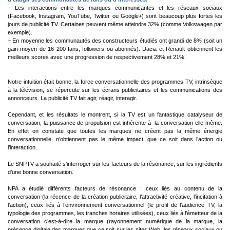
– Les interactions entre les marques communicantes et les réseaux sociaux
(Facebook, Instagram, YouTube, Twitter ou Google+) sont beaucoup plus fortes les
jours de publicité TV. Certaines peuvent même atteindre 32% (comme Volkswagen par
exemple).
– En moyenne les communautés des constructeurs étudiés ont grandi de 8% (soit un
gain moyen de 16 200 fans, followers ou abonnés). Dacia et Renault obtiennent les
meilleurs scores avec une progression de respectivement 28% et 21%.
Notre intuition était bonne, la force conversationnelle des programmes TV, intrinsèque
à la télévision, se répercute sur les écrans publicitaires et les communications des
annonceurs. La publicité TV fait agir, réagir, interagir.
Cependant, et les résultats le montrent, si la TV est un fantastique catalyseur de
conversation, la puissance de propulsion est inhérente à la conversation elle-même.
En effet on constate que toutes les marques ne créent pas la même énergie
conversationnelle, n’obtiennent pas le même impact, que ce soit dans l’action ou
l’interaction.
Le SNPTV a souhaité s’interroger sur les facteurs de la résonance, sur les ingrédients
d’une bonne conversation.
NPA a étudié différents facteurs de résonance : ceux liés au contenu de la
conversation (la récence de la création publicitaire, l’attractivité créative, l’incitation à
l’action), ceux liés à l’environnement conversationnel (le profil de l’audience TV, la
typologie des programmes, les tranches horaires utilisées), ceux liés à l’émetteur de la
conversation c’est-à-dire la marque (rayonnement numérique de la marque, la
présence digitale des marques que ce soit sur les sites Web, les réseaux sociaux ou