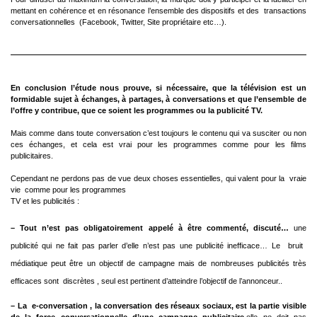
mettant en cohérence et en résonance l’ensemble des dispositifs et des  transactions
conversationnelles  (Facebook, Twitter, Site propriétaire etc…).
En conclusion l’étude nous prouve, si nécessaire, que la télévision est un
formidable sujet à échanges, à partages, à conversations et que l’ensemble de
l’offre y contribue, que ce soient les programmes ou la publicité TV.
Mais comme dans toute conversation c’est toujours le contenu qui va susciter ou non
ces échanges, et cela est vrai pour les programmes comme pour les films
publicitaires.
Cependant ne perdons pas de vue deux choses essentielles, qui valent pour la  vraie
vie  comme pour les programmes
TV et les publicités :
– Tout n’est pas obligatoirement appelé à être commenté, discuté…
une
publicité qui ne fait pas parler d’elle n’est pas une publicité inefficace… Le  bruit 
médiatique peut être un objectif de campagne mais de nombreuses publicités très
efficaces sont  discrètes , seul est pertinent d’atteindre l’objectif de l’annonceur..
– La  e-conversation , la conversation des réseaux sociaux, est la partie visible
de la force conversationnelle d’une campagne publicitaire,
elle ne doit pas