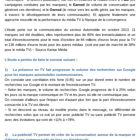
campagnes conduites par les marques), le
Earned
(le volume de conversation que
génèrent ces dernières) et le
Owned
(le retour vers les actifs gérés par les marques,
à travers le développement de leurs communautés). Et apporte finalement une
approche nouvelle de la performance du média TV à l’époque de la convergence.
L’étude porte sur la communication du secteur Automobile en octobre 2013. 11
marques ont été étudiées, elles représentent plus de 80% des immatriculations et un
total d’investissements pour le mois d’octobre de 84 millions d’euros bruts pour la TV
et 138 millions d’euros bruts pour les autres médias (soit une part de marché de 38%
pour le média TV) – Source Kantar Média
L’étude a permis de faire le constat suivant :
1)
La présence en TV fait progresser le volume des recherches sur Google
pour les marques automobiles communicantes.
On constate une corrélation très forte (0.85) sur un jour donné entre le nombre de
recherches sur Google et le montant de l’investissement TV.
– Selon les marques, le volume de recherches Google progresse de 6 à 25% selon
les jours où la marque communique en TV et les jours où elle ne communique pas.
On constate d’ailleurs que l’impact est d’autant plus fort que la part d’investissement
consacrée à la TV est élevée.
– Si on descend au niveau du modèle promu dans le message, ce différentiel de
recherches selon que ce soit un jour avec publicité TV ou sans publicité TV persiste
avec des évolutions qui vont de +11% à +78%.
2)
La publicité TV permet de créer de la conversation autour de la marque et
d’élargir ses communautés de fans ou d’intéressés.