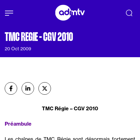
Panneau de gestion des cookies
Aller au contenu principal
TMC REGIE - CGV 2010
20 Oct 2009
Partager
sur Facebook
sur Linkedin
sur X (Twitter)
TMC Régie – CGV 2010
Préambule
Les chaînes de TMC Régie sont désormais fortement