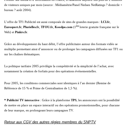
de visiteurs uniques par mois (source : Médiamétrie/Panel Nielsen NetRatings ? domicile +
bureau ? août 2004).
L’offre de TF1 Publicité est aussi composée de sites de grandes marques :
LCI.fr
,
ère
Eurosport.fr
,
Plurielles.fr
,
TFOU.fr
,
Koodpo.com
(1
loterie gratuite française sur le
Web) et
Pinktv.fr
.
Grâce au développement du haut débit, l’offre publicitaire autour des formats vidéo se
multiplie permettant ainsi d’annoncer ou de prolonger les campagnes diffusées sur TF1 ou
sur les chaînes thématiques.
La politique tarifaire 2005 privilégie la compétitivité et la simplicité de l’achat, avec
notamment la création de forfaits pour des opérations événementielles.
Pour 2005, les conditions commerciales sont identiques à l’an dernier (Remise de
Référence de 15 % et Prime de Centralisation de 1,5 %).
* Publicité TV interactive
: Grâce à la plateforme
TPS
, les annonceurs ont la possibilité
de mettre en place un espace interactif ou des opérations promotionnelles, pour chacune
de leur marque, en prolongeant leurs campagnes TV.
Retour aux CGV des autres régies membres du SNPTV