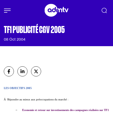
Panneau de gestion des cookies
Aller au contenu principal
TF1 PUBLICITÉ CGV 2005
08 Oct 2004
Partager
sur Facebook
sur Linkedin
sur X (Twitter)
LES OBJECTIFS 2005
Ä
Répondre au mieux aux préoccupations du marché :
–
Economie et retour sur investissements des campagnes réalisées sur TF1