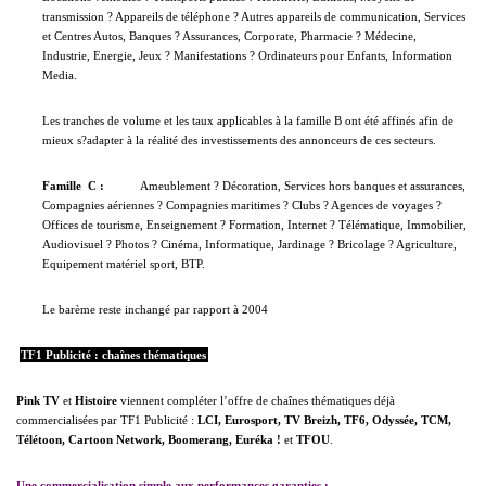
transmission ? Appareils de téléphone ? Autres appareils de communication, Services
et Centres Autos, Banques ? Assurances, Corporate, Pharmacie ? Médecine,
Industrie, Energie, Jeux ? Manifestations ? Ordinateurs pour Enfants, Information
Media.
Les tranches de volume et les taux applicables à la famille B ont été affinés afin de
mieux s?adapter à la réalité des investissements des annonceurs de ces secteurs.
Famille
C
:
Ameublement ? Décoration, Services hors banques et assurances,
Compagnies aériennes ? Compagnies maritimes ? Clubs ? Agences de voyages ?
Offices de tourisme, Enseignement ? Formation, Internet ? Télématique, Immobilier,
Audiovisuel ? Photos ? Cinéma, Informatique, Jardinage ? Bricolage ? Agriculture,
Equipement matériel sport, BTP.
Le barème reste inchangé par rapport à 2004
TF1 Publicité : chaînes thématiques
Pink TV
et
Histoire
viennent compléter l’offre de chaînes thématiques déjà
commercialisées par TF1 Publicité :
LCI, Eurosport, TV Breizh, TF6, Odyssée, TCM,
Télétoon, Cartoon Network, Boomerang, Euréka !
et
TFOU
.
Une commercialisation simple aux performances garanties :