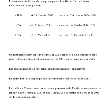
L’annonceur bénéficiant de cette prime peut la bonifier en fonction de ses
investissements mois par mois :
+ 10%
si C.A. Janvier 2005
> ou =
au C.A. Janvier 2004 + 5%
+ 15%
si C.A. Février 2005
> ou =
au C.A. Février 2004 + 5 %
+ 5%
si C.A. Mars 2005
> ou =
au C.A. Mars 2004 + 5 %
Un annonceur absent sur l’un des mois en 2004 bénéficie de la bonification sous
réserve d’un investissement minimum de 150 000 ? sur ce même mois en 2005.
Les bonifications de la prime Hiver sont indépendantes et cumulatives.
La prime Eté
: Elle s?applique aux investissements réalisés en Juillet-Août.
La condition d’accès à cette prime est une progression de
3%
des investissements par
rapport à 2004. Jusqu’au C.A. de Juillet-Août 2004, la remise est de
5%
et de
20%
sur le C.A. supplémentaire.