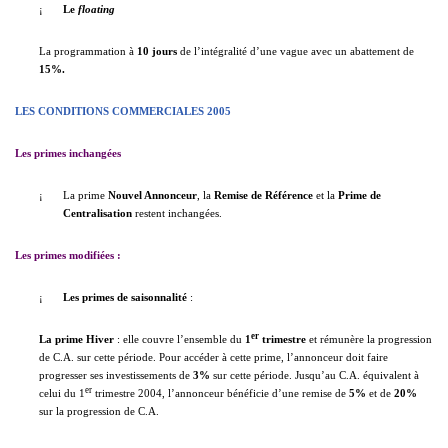
¡
Le
floating
La programmation à
10 jours
de l’intégralité d’une vague avec un abattement de
15%.
LES CONDITIONS COMMERCIALES 2005
Les primes inchangées
¡
La prime
Nouvel Annonceur
, la
Remise de Référence
et la
Prime de
Centralisation
restent inchangées.
Les primes modifiées
:
¡
Les primes de saisonnalité
:
er
La prime Hiver
: elle couvre l’ensemble du
1
trimestre
et rémunère la progression
de C.A. sur cette période. Pour accéder à cette prime, l’annonceur doit faire
progresser ses investissements de
3%
sur cette période. Jusqu’au C.A. équivalent à
er
celui du 1
trimestre 2004, l’annonceur bénéficie d’une remise de
5%
et de
20%
sur la progression de C.A.