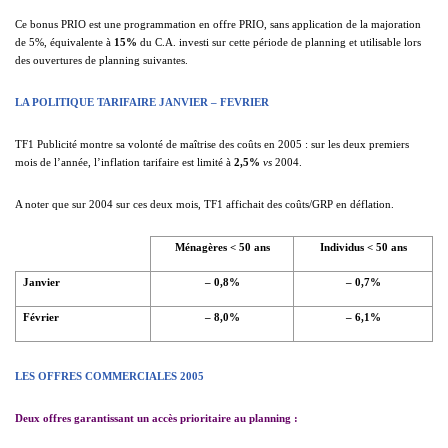
Ce bonus PRIO est une programmation en offre PRIO, sans application de la majoration
de 5%, équivalente à
15%
du C.A. investi sur cette période de planning et utilisable lors
des ouvertures de planning suivantes.
LA POLITIQUE TARIFAIRE JANVIER – FEVRIER
TF1 Publicité montre sa volonté de maîtrise des coûts en 2005 : sur les deux premiers
mois de l’année, l’inflation tarifaire est limité à
2,5%
vs
2004.
A noter que sur 2004 sur ces deux mois, TF1 affichait des coûts/GRP en déflation.
Ménagères < 50 ans
Individus < 50 ans
Janvier
– 0,8%
– 0,7%
Février
– 8,0%
– 6,1%
LES OFFRES COMMERCIALES 2005
Deux offres garantissant un accès prioritaire au planning
: