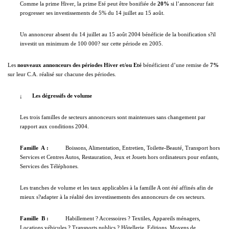
Comme la prime Hiver, la prime Eté peut être bonifiée de
20%
si l’annonceur fait
progresser ses investissements de 5% du 14 juillet au 15 août.
Un annonceur absent du 14 juillet au 15 août 2004 bénéficie de la bonification s?il
investit un minimum de 100 000? sur cette période en 2005.
Les
nouveaux annonceurs des périodes Hiver et/ou Eté
bénéficient d’une remise de
7%
sur leur C.A. réalisé sur chacune des périodes.
¡
Les dégressifs de volume
Les trois familles de secteurs annonceurs sont maintenues sans changement par
rapport aux conditions 2004.
Famille
A
:
Boissons, Alimentation, Entretien, Toilette-Beauté, Transport hors
Services et Centres Autos, Restauration, Jeux et Jouets hors ordinateurs pour enfants,
Services des Téléphones.
Les tranches de volume et les taux applicables à la famille A ont été affinés afin de
mieux s?adapter à la réalité des investissements des annonceurs de ces secteurs.
Famille
B
:
Habillement ? Accessoires ? Textiles, Appareils ménagers,
Locations véhicules ? Transports publics ? Hôtellerie, Editions, Moyens de