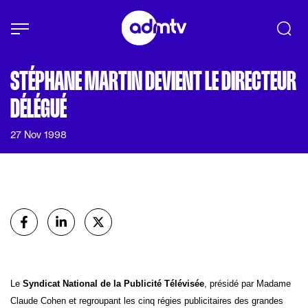
Panneau de gestion des cookies
Aller au contenu principal
STÉPHANE MARTIN DEVIENT LE DIRECTEUR
DÉLÉGUÉ
27 Nov 1998
Partager
sur Facebook
sur Linkedin
sur X (Twitter)
Le
Syndicat National de la Publicité Télévisée
, présidé par Madame
Claude Cohen et regroupant les cinq régies publicitaires des grandes