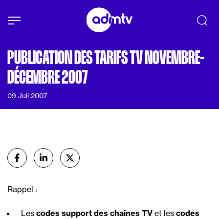
Panneau de gestion des cookies
Aller au contenu principal
PUBLICATION DES TARIFS TV NOVEMBRE-
DÉCEMBRE 2007
09 Juil 2007
Partager
sur Facebook
sur Linkedin
sur X (Twitter)
Rappel :
Les
codes support des chaînes TV
et les
codes