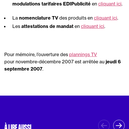
modulations tarifaires EDIPublicité
en
cliquant ici
.
La
nomenclature TV
des produits en
cliquant ici
.
Les
attestations de mandat
en
cliquant ici
.
Pour mémoire, l’ouverture des
plannings TV
pour novembre-décembre 2007 est arrêtée au
jeudi 6
septembre 2007
.
À LIRE AUSSI