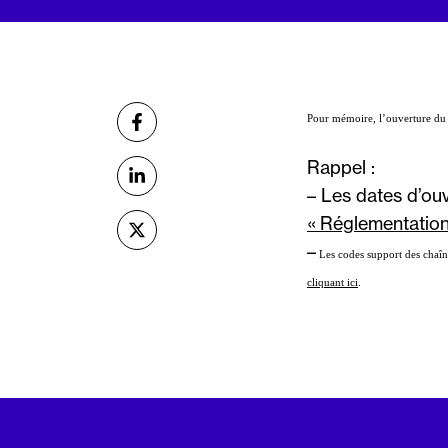
Partager
Pour mémoire, l’ouverture du
sur Facebook
Rappel :
sur Linkedin
– Les dates d’ou
« Réglementation
sur X (Twitter)
–
Les codes support des chaîne
cliquant ici
.