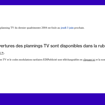
 planning TV du dernier quadrimestre 2004 est fixée au
jeudi 3 juin
prochain.
vertures des plannings TV sont disponibles dans la rub
 »
.
s TV et le codes modulations tarifaires EDIPublicité sont téléchargeables en
cliquant ici
et la no