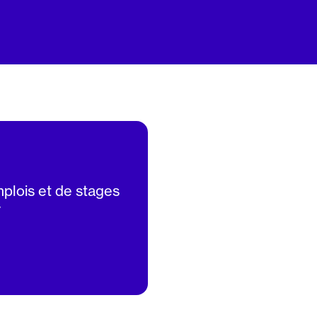
mplois et de stages
V