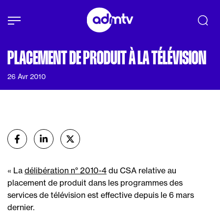
Panneau de gestion des cookies
Aller au contenu principal
PLACEMENT DE PRODUIT À LA TÉLÉVISION
26 Avr 2010
Partager
sur Facebook
sur Linkedin
sur X (Twitter)
« La
délibération n° 2010-4
du CSA relative au
placement de produit dans les programmes des
services de télévision est effective depuis le 6 mars
dernier.