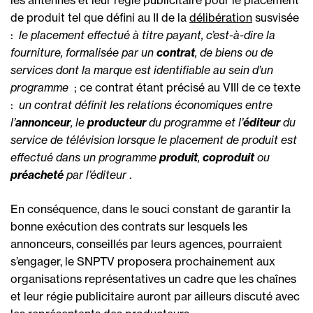
les antennes et leur régie publicitaire pour le placement
de produit tel que défini au II de la
délibération
susvisée
: 
le placement effectué à titre payant, c’est-à-dire la
fourniture, formalisée par un
contrat
, de biens ou de
services dont la marque est identifiable au sein d’un
programme
 ; ce contrat étant précisé au VIII de ce texte
: 
un contrat définit les relations économiques entre
l’
annonceur
, le
producteur
du programme et l’
éditeur
du
service de télévision lorsque le placement de produit est
effectué dans un programme
produit
,
coproduit
ou
préacheté
par l’éditeur
.
En conséquence, dans le souci constant de garantir la
bonne exécution des contrats sur lesquels les
annonceurs, conseillés par leurs agences, pourraient
s’engager, le SNPTV proposera prochainement aux
organisations représentatives un cadre que les chaînes
et leur régie publicitaire auront par ailleurs discuté avec