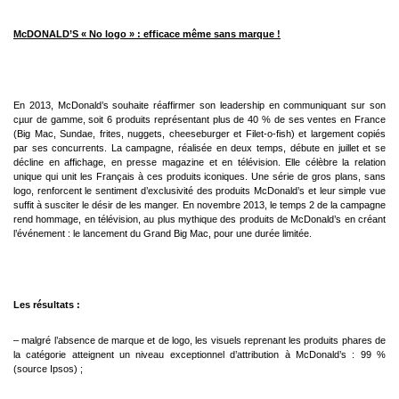
McDONALD’S « No logo » : efficace même sans marque !
En 2013, McDonald’s souhaite réaffirmer son leadership en communiquant sur son
cµur de gamme, soit 6 produits
représentant plus de 40 % de ses ventes en France
(Big Mac, Sundae, frites, nuggets, cheeseburger et Filet-o-fish) et
largement copiés
par ses concurrents. La campagne, réalisée en deux temps, débute en juillet et se
décline en
affichage, en presse magazine et en télévision. Elle célèbre la relation
unique qui unit les Français à ces produits
iconiques. Une série de gros plans, sans
logo, renforcent le sentiment d’exclusivité des produits McDonald’s et leur
simple vue
suffit à susciter le désir de les manger. En novembre 2013, le temps 2 de la campagne
rend hommage, en
télévision, au plus mythique des produits de McDonald’s en créant
l’événement : le lancement du Grand Big Mac, pour
une durée limitée.
Les résultats :
– malgré l’absence de marque et de logo, les visuels reprenant les produits phares de
la catégorie atteignent un
niveau exceptionnel d’attribution à McDonald’s : 99 %
(source Ipsos) ;