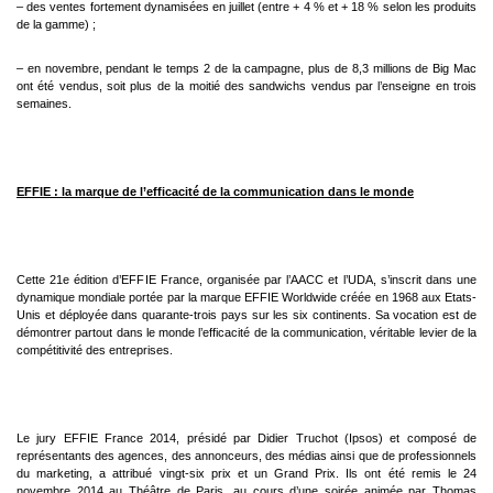
– des ventes fortement dynamisées en juillet (entre + 4 % et + 18 % selon les produits
de la gamme) ;
– en novembre, pendant le temps 2 de la campagne, plus de 8,3 millions de Big Mac
ont été vendus, soit plus de
la moitié des sandwichs vendus par l’enseigne en trois
semaines.
EFFIE : la marque de l’efficacité de la communication dans le monde
Cette 21e édition d’EFFIE France, organisée par l’AACC et l’UDA, s’inscrit dans une
dynamique mondiale portée par la
marque EFFIE Worldwide créée en 1968 aux Etats-
Unis et déployée dans quarante-trois pays sur les six continents. Sa
vocation est de
démontrer partout dans le monde l’efficacité de la communication, véritable levier de la
compétitivité des
entreprises.
Le jury EFFIE France 2014, présidé par Didier Truchot (Ipsos) et composé de
représentants des agences, des
annonceurs, des médias ainsi que de professionnels
du marketing, a attribué vingt-six prix et un Grand Prix. Ils ont été
remis le 24
novembre 2014 au Théâtre de Paris, au cours d’une soirée animée par Thomas