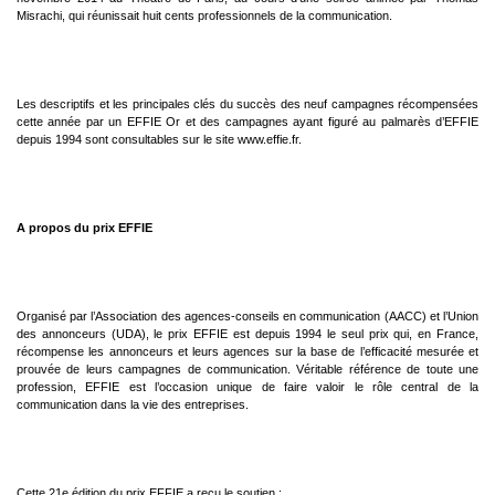
Misrachi, qui réunissait huit
cents professionnels de la communication.
Les descriptifs et les principales clés du succès des neuf campagnes récompensées
cette année par un EFFIE Or et
des campagnes ayant figuré au palmarès d’EFFIE
depuis 1994 sont consultables sur le site www.effie.fr.
A propos du prix EFFIE
Organisé par l’Association des agences-conseils en communication (AACC) et l’Union
des annonceurs (UDA), le prix
EFFIE est depuis 1994 le seul prix qui, en France,
récompense les annonceurs et leurs agences sur la base de
l’efficacité mesurée et
prouvée de leurs campagnes de communication. Véritable référence de toute une
profession,
EFFIE est l’occasion unique de faire valoir le rôle central de la
communication dans la vie des entreprises.
Cette 21e édition du prix EFFIE a reçu le soutien :