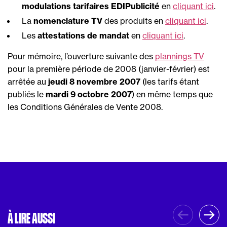
modulations tarifaires EDIPublicité
en
cliquant ici
.
La
nomenclature TV
des produits en
cliquant ici
.
Les
attestations de mandat
en
cliquant ici
.
Pour mémoire, l’ouverture suivante des
plannings TV
pour la première période de 2008 (janvier-février) est
arrêtée au
jeudi 8 novembre 2007
(les tarifs étant
publiés le
mardi 9 octobre 2007
) en même temps que
les Conditions Générales de Vente 2008.
À LIRE AUSSI