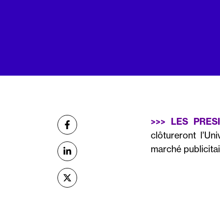
Partager
>>> LES PRE
sur Facebook
clôtureront l’Un
marché publicitair
sur Linkedin
sur X (Twitter)