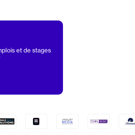
mplois et de stages
V