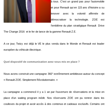
à tous. C’est un grand pas pour l’automobile
et pour Renault qui en 115 ans d’histoire a su
innover avec la volonté affirmée de
démocratiser la technologie. ZOE est
l’emblème du plan stratégique Renault  Drive
The Change 2016  et le fer de lance de la gamme Renault Z.E.
A ce jour, Twizy est déjà le VE le plus vendu dans le Monde et Renault est leader
européen du véhicule électrique.
Quel dispositif de communication avez-vous mis en place ?
Nous avons construit une campagne 360° extrêmement ambitieuse autour du concept
« Renault ZOE. Simplement Révolutionnaire. »
La campagne a commencé il y a 1 an par l’ouverture de réservations et la mise en
place d’un waiting program inédit. Nos réservants ZOE ont pu rentrer dans les
coulisses du projet et avoir accès à des contenus et cadeaux exclusifs. Certains ont