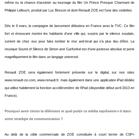
même eu la chance d’assister au tournage du film Un Prince Presque Charmant de
Philippe Lellouch, produit par Luc Besson et dont Renault ZOE est l’une des vedettes.
Dès le 9 mars, la campagne de lancement débutera en France avec le TVC. Ce film
fort et émouvant montre les habitants d’une ville qui, surpris par le silence soudain,
sortent de chez eux pour faire tomber le mur anti-bruit qui n’a plus lieu d’être. La
musique Sound of Silence de Simon and Garfunkel est d’une justesse absolue et porte
magnifiquement le film dans un langage universel.
Renault ZOE sera également fortement présente sur le digital, sur nos sites
www.renault-ze.com, www.renault.fr, mais également dans une application iPad dédiée
qui utilise habilement la fonction accéléromètre de l’iPad (disponible début avril 2013 en
France).
Pourquoi avoir choisi la télévision et quel poids ce média représente-t-il dans
votre stratégie de communication ?
Au delà de la cible commerciale de ZOE constituée à court terme de CSP+