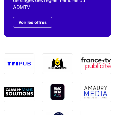
de stages des régies membres du
ADMTV
Voir les offres