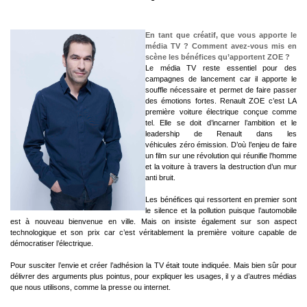
En tant que créatif, que vous apporte le
média TV ?
Comment avez-vous mis en
scène les bénéfices qu’apportent ZOE ?
Le média TV reste essentiel pour des
campagnes de lancement car il apporte le
souffle nécessaire et permet de faire passer
des émotions fortes. Renault ZOE c’est LA
première voiture électrique conçue comme
tel. Elle se doit d’incarner l’ambition et le
leadership de Renault dans les
véhicules zéro émission. D’où l’enjeu de faire
un film sur une révolution qui réunifie l’homme
et la voiture à travers la destruction d’un mur
anti bruit.
Les bénéfices qui ressortent en premier sont
le silence et la pollution puisque l’automobile
est à nouveau bienvenue en ville. Mais on insiste également sur son aspect
technologique et son prix car c’est véritablement la première voiture capable de
démocratiser l’électrique.
Pour susciter l’envie et créer l’adhésion la TV était toute indiquée. Mais bien sûr pour
délivrer des arguments plus pointus, pour expliquer les usages, il y a d’autres médias
que nous utilisons, comme la presse ou internet.