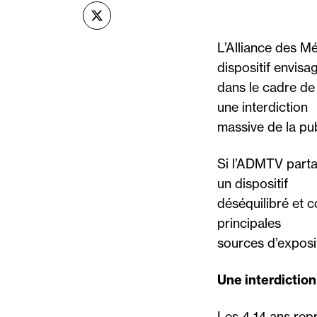
sur X (Twitter)
L’Alliance des M
dispositif envisa
dans le cadre de 
une interdiction
massive de la pub
Si l’ADMTV partage
un dispositif
déséquilibré et c
principales
sources d’exposi
Une interdictio
Les 4-14 ans repr