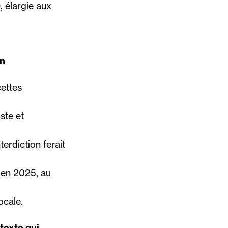
 élargie aux
on
ettes
ste et
erdiction ferait
e en 2025, au
ocale.
texte qui