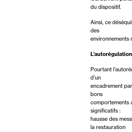
du dispositif.
Ainsi, ce déséqui
des
environnements m
L’autorégulation
Pourtant l’autorég
d’un
encadrement part
bons
comportements al
significatifs :
hausse des messa
la restauration