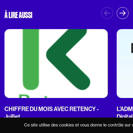
À LIRE AUSSI
CHIFFRE DU MOIS AVEC RETENCY -
L'ADMT
Juillet
Digita
Ce site utilise des cookies et vous donne le contrôle sur