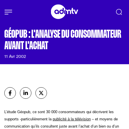
Panneau de gestion des cookies
Aller au contenu principal
GÉOPUB : L'ANALYSE DU CONSOMMATEUR
AVANT L'ACHAT
11 Avr 2002
Partager
sur Facebook
sur Linkedin
sur X (Twitter)
L’étude Géopub, ce sont 30 000 consommateurs qui décrivent les
supports -particulièrement la
publicité à la télévision
– et moyens de
communication qu’ils consultent juste avant l’achat d’un bien ou d’un