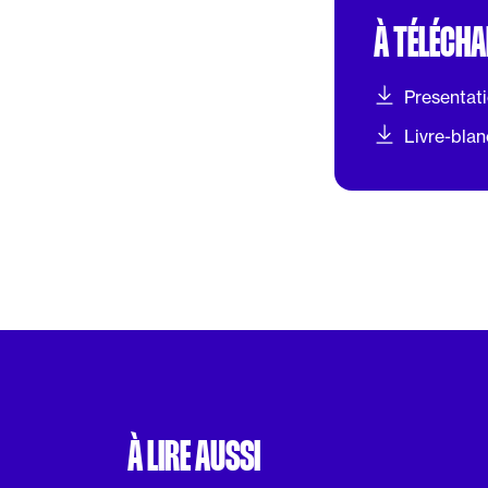
À TÉLÉCH
Presentat
Livre-bla
À LIRE AUSSI