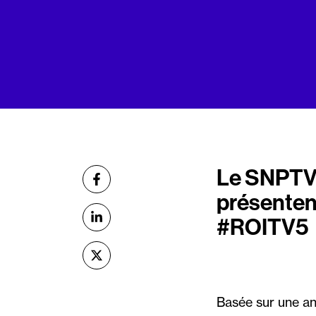
Le SNPTV 
Partager
sur Facebook
présentent
#ROITV5
sur Linkedin
sur X (Twitter)
Basée sur une an