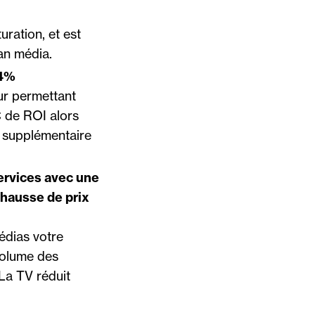
ration, et est
an média.
14%
eur permettant
€ de ROI alors
é supplémentaire
services avec une
 hausse de prix
édias votre
volume des
La TV réduit