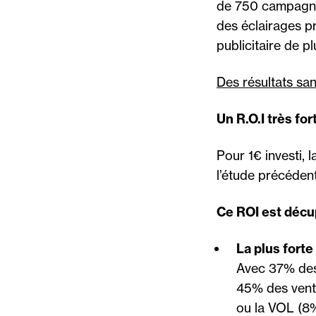
de 750 campagne
des éclairages pr
publicitaire de 
Des résultats san
Un R.O.I très for
Pour 1€ investi, 
l’étude précédent
Ce ROI est décup
La plus forte
Avec 37% des 
45% des vente
ou la VOL (8%