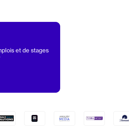
mplois et de stages
V