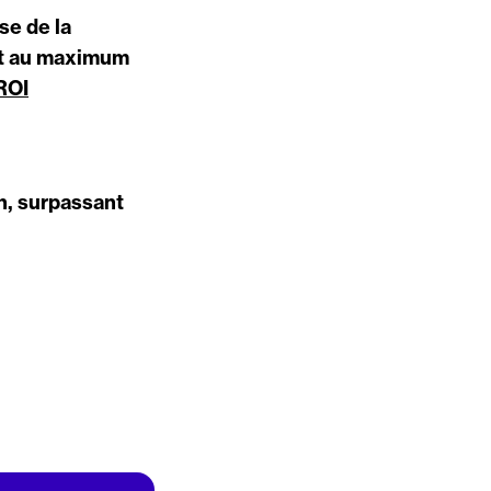
se de la
nt au maximum
 ROI
en, surpassant