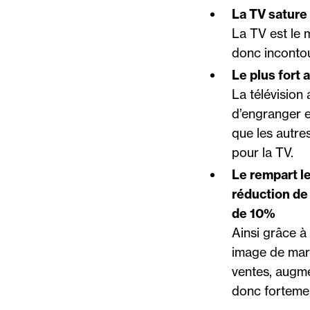
La TV sature 
La TV est le 
donc incontou
Le plus fort 
La télévision 
d’engranger e
que les autre
pour la TV.
Le rempart le
réduction de 
de 10%
Ainsi grâce à
image de mar
ventes, augme
donc fortement