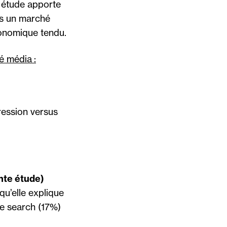
 étude apporte
ans un marché
conomique tendu.
é média :
ression versus
ente étude)
qu’elle explique
le search (17%)