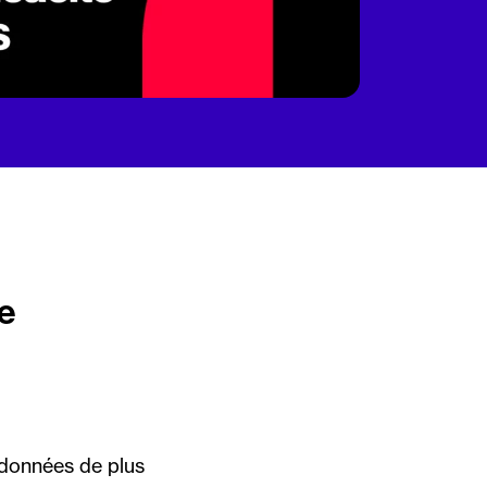
de
 données de plus