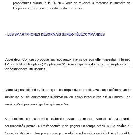
propriétaires d’arme à feu à New-York en révélant à l’antenne le numéro de
téléphone et l’adresse email du fondateur du site.
> LES SMARTPHONES DÉSORMAIS SUPER-
TÉLÉCOMMANDES
L’opérateur Comcast propose aux nouveaux clients de son offer tripleplay (internet,
TV par cable et téléphone) l’application X1 Remote qui transforme les smartphones en
télécommandes intelligentes.
Outre la possibilité de voir ce que l’on clique dans le noir avec une télécommande
lumineuse ou de commander la télévision du salon lorsque l’on est au bureau, ce
service n’est pas aussi gadget qu’il en a l’air.
Sa fonction de recherche élaborée avec commande vocale et raccourcis
personnalisés permet au téléspectateur de gagner un temps précieux. La chaîne et
l’heure de diffusion d’un programme peuvent être retrouvées en citant simplement le