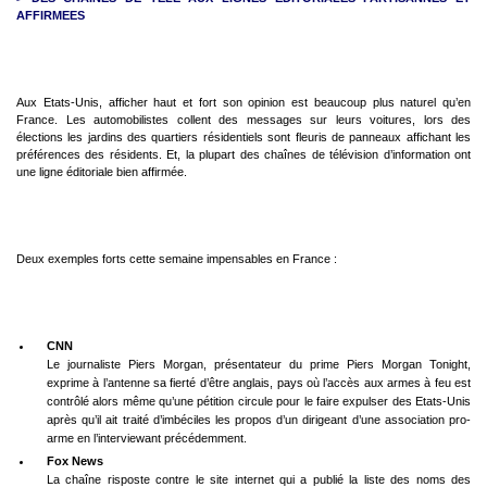
AFFIRMEES
Aux Etats-Unis, afficher haut et fort son opinion est beaucoup plus naturel qu’en
France.
Les automobilistes collent des messages sur leurs voitures, lors des
élections les jardins des quartiers résidentiels sont fleuris de panneaux affichant les
préférences des résidents. Et, la plupart des chaînes de télévision d’information ont
une ligne éditoriale bien affirmée.
Deux exemples forts cette semaine impensables en France :
CNN
Le journaliste Piers Morgan, présentateur du prime Piers Morgan Tonight,
exprime à l’antenne sa fierté d’être anglais, pays où l’accès aux armes à feu est
contrôlé alors même qu’une pétition circule pour le faire expulser des Etats-Unis
après qu’il ait traité d’imbéciles les propos d’un dirigeant d’une association pro-
arme en l’interviewant précédemment.
Fox News
La chaîne risposte contre le site internet qui a publié la liste des noms des