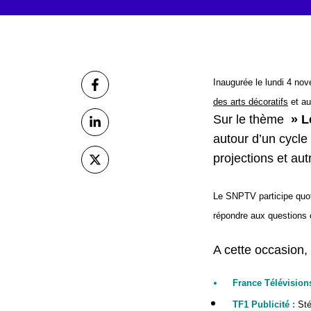
Partager
Inaugurée le lundi 4 no
sur Facebook
des arts décoratifs
et a
Sur le thème
» L
sur Linkedin
autour d’un cycle
projections et au
sur X (Twitter)
Le SNPTV participe quo
répondre aux questions c
A cette occasion,
France Télévisions
TF1 Publicité :
Sté