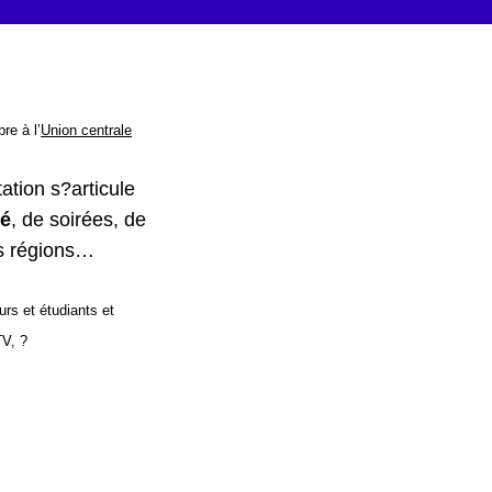
re à l’
Union centrale
tation s?articule
té
, de soirées, de
es régions…
eurs et étudiants et
TV, ?