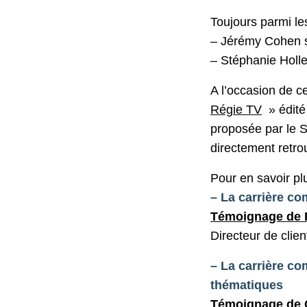
Toujours parmi l
– Jérémy Cohen 
– Stéphanie Holl
A l’occasion de c
Régie TV
» édité 
proposée par le S
directement retrou
Pour en savoir plu
– La carrière co
Témoignage de
Directeur de clie
– La carrière co
thématiques
Témoignage de