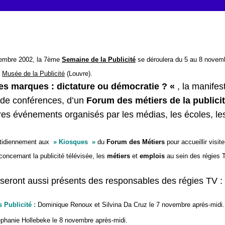
vembre 2002
, la 7ème
Semaine de la Publicité
se déroulera du 5 au 8 novemb
u
Musée de la Publicité
(Louvre).
es marques : dictature ou démocratie ? «
, la manifes
 de conférences, d’un
Forum des métiers de la publici
tres événements organisés par les médias, les écoles, l
tidiennement aux
» Kiosques »
du
Forum des Métiers
pour accueillir visit
oncernant la publicité télévisée, les
métiers
et
emplois
au sein des régies 
 seront aussi présents des responsables des régies TV :
 Publicité :
Dominique Renoux et Silvina Da Cruz le 7 novembre après-midi.
phanie Hollebeke le 8 novembre après-midi.