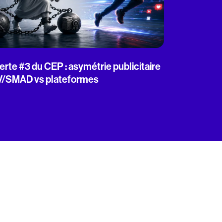
erte #3 du CEP : asymétrie publicitaire
V/SMAD vs plateformes