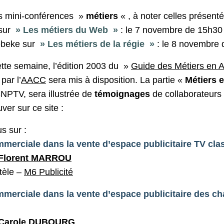
es mini-conférences »
métiers
« , à noter celles présenté
sur
» Les métiers du Web »
: le
7 novembre de 15h30
ebeke sur
» Les métiers de la régie »
: le
8 novembre 
ette semaine, l’édition 2003 du »
Guide des Métiers en 
par l’
AACC
sera mis à disposition. La partie «
Métiers 
NPTV, sera illustrée de
témoignages
de collaborateur
ver sur ce site :
s sur :
mmerciale dans la vente d’espace publicitaire TV cla
 Florent MARROU
ntèle –
M6 Publicité
mmerciale dans la vente d’espace publicitaire des ch
 Carole DUBOURG