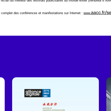
d écran
du meilleur des festivals publicitaires du monde entier (vendredi 8 no
aacc.fr/
complet des conférences et manifestations sur Internet :
www.