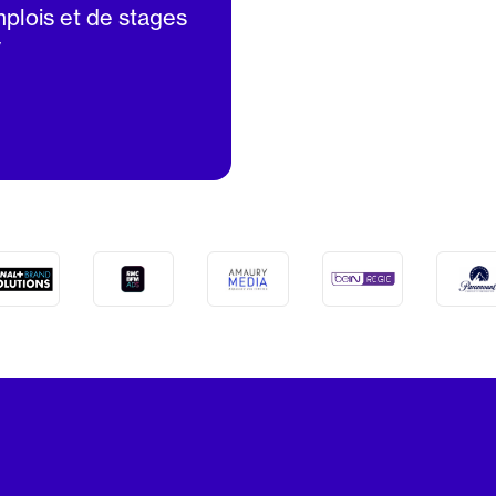
mplois et de stages
V