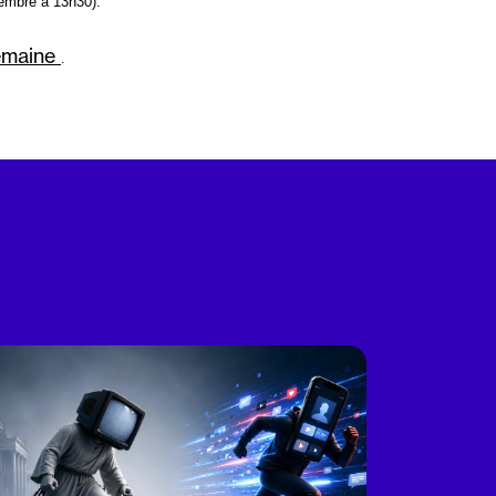
vembre à 13h30).
semaine
.