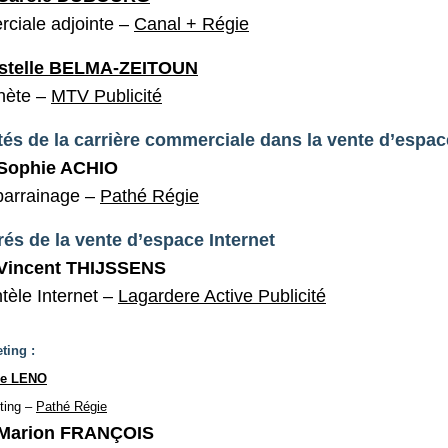
rciale adjointe –
Canal + Régie
stelle BELMA-ZEITOUN
enète –
MTV Publicité
ités de la carrière commerciale dans la vente d’espa
Sophie ACHIO
parrainage –
Pathé Régie
irés de la vente d’espace Internet
Vincent THIJSSENS
ntèle Internet –
Lagardere Active Publicité
ting :
ne LENO
ting –
Pathé Régie
 Marion FRANÇOIS