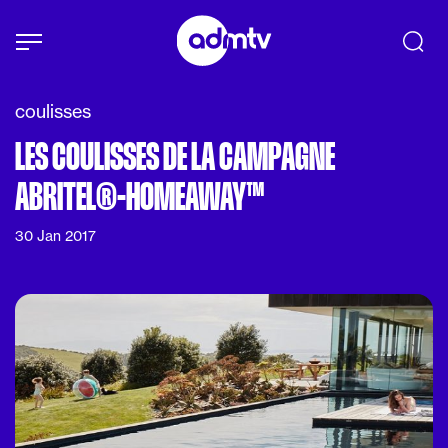
Panneau de gestion des cookies
Aller au contenu principal
coulisses
LES COULISSES DE LA CAMPAGNE
ABRITEL®-HOMEAWAY™
30 Jan 2017