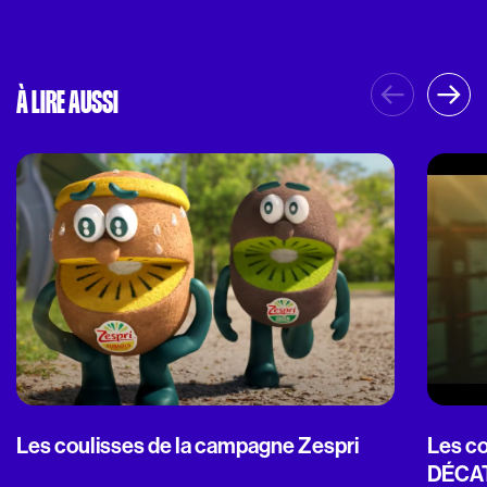
À LIRE AUSSI
Les coulisses de la campagne Zespri
Les c
DÉCA