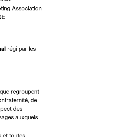
ting Association
SE
nal
régi par les
s que regroupent
nfraternité, de
espect des
usages auxquels
s et toutes