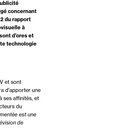
ublicité
ergé concernant
12 du rapport
visuelle à
sont d’ores et
tte technologie
V et sont
tra d’apporter une
ses affinités, et
acteurs du
egmentée est une
évision de