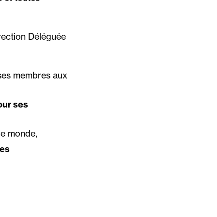
rection Déléguée
e ses membres aux
our ses
le monde,
ces