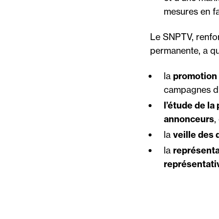
mesures en fa
Le SNPTV, renfor
permanente, a qua
la
promotion 
campagnes d’i
l’étude de la
annonceurs
,
la
veille des
la
représenta
représentativ