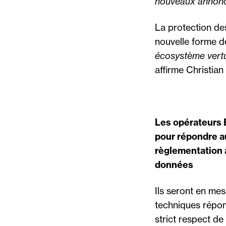
nouveaux annon
La protection de
nouvelle forme de
écosystème vertu
affirme Christia
Les opérateurs 
pour répondre au
règlementation 
données
Ils seront en me
techniques répon
strict respect de 