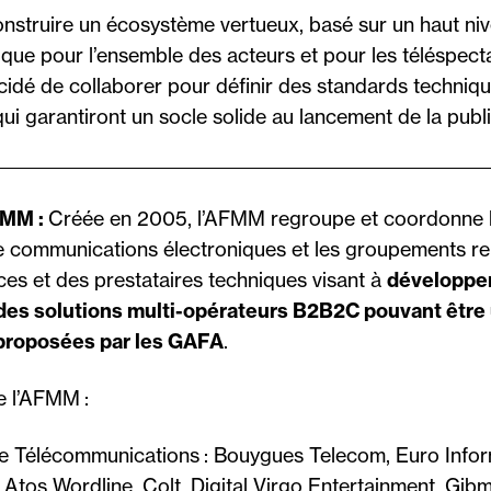
onstruire un écosystème vertueux, basé sur un haut ni
ique pour l’ensemble des acteurs et pour les téléspect
idé de collaborer pour définir des standards techniq
ui garantiront un socle solide au lancement de la publ
FMM :
Créée en 2005, l’AFMM regroupe et coordonne l
e communications électroniques et les groupements re
ces et des prestataires techniques visant à
développer
 des solutions multi-opérateurs B2B2C pouvant être 
 proposées par les GAFA
.
 l’AFMM :
e Télécommunications : Bouygues Telecom, Euro Infor
Atos Wordline, Colt, Digital Virgo Entertainment, Gib