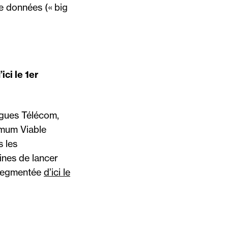
de données (« big
ci le 1er
ygues Télécom,
imum Viable
s les
ines de lancer
 segmentée
d’ici le