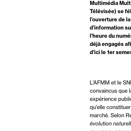
Multimédia Multi
Télévisée) se f
l’ouverture de l
d’information su
l’heure du numér
déjà engagés af
d’ici le 1er sem
L’AFMM et le SN
convaincus que la
expérience public
qu’elle constitue
marché. Selon R
évolution naturel