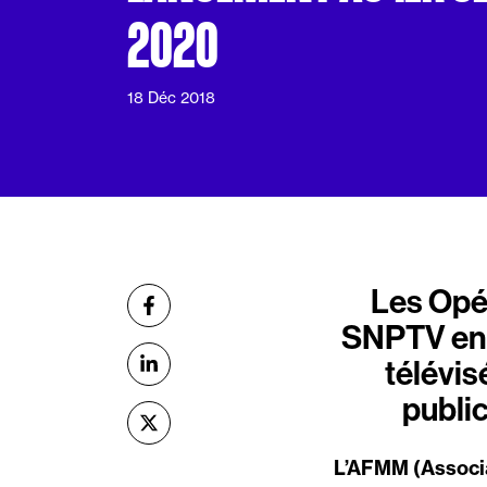
2020
18 Déc 2018
Les Opé
Partager
sur Facebook
SNPTV en 
télévi
sur Linkedin
public
sur X (Twitter)
L’AFMM (Associa