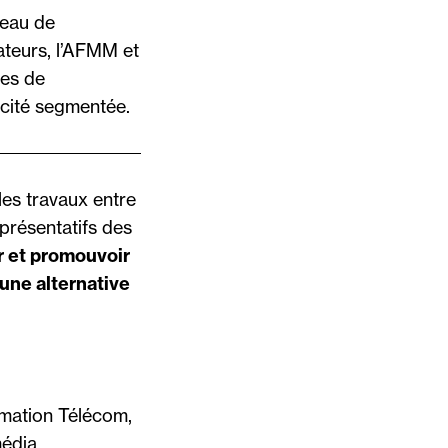
veau de
ateurs, l’AFMM et
ues de
icité segmentée.
es travaux entre
présentatifs des
 et promouvoir
une alternative
mation Télécom,
média