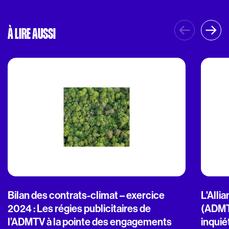
À LIRE AUSSI
Bilan des contrats-climat – exercice
L'Alli
2024 : Les régies publicitaires de
(ADMT
l’ADMTV à la pointe des engagements
inquié