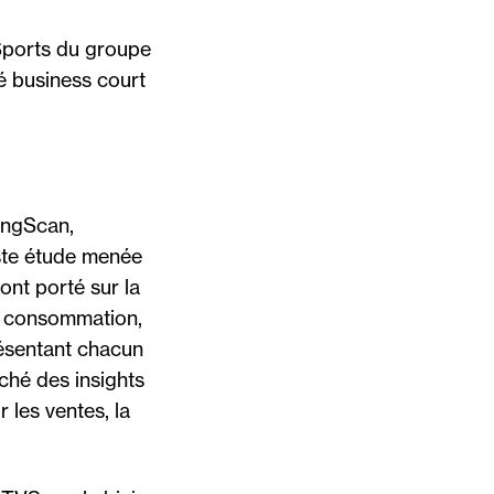
Sports du groupe
é business court
ingScan,
aste étude menée
ont porté sur la
e consommation,
présentant chacun
rché des insights
r les ventes, la