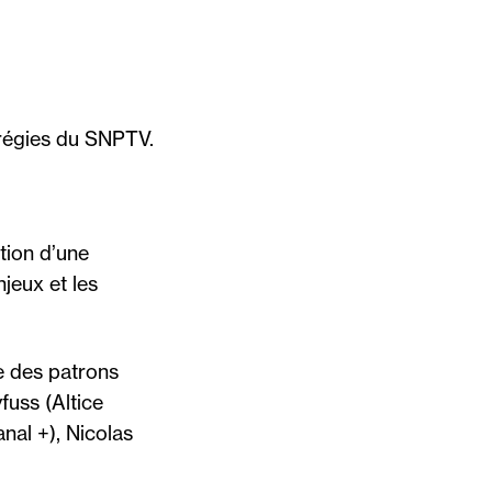
 régies du SNPTV.
tion d’une
njeux et les
e des patrons
fuss (Altice
nal +), Nicolas