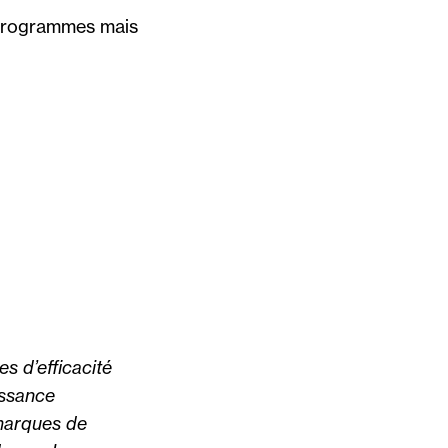
s programmes mais
s d’efficacité
issance
 marques de