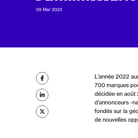
09 Mar 2023
Partager
L’année 2022 aur
sur Facebook
700 marques pou
décidée en août 
sur Linkedin
d’annonceurs -na
fondés sur la géo
sur X (Twitter)
de nouvelles oppo