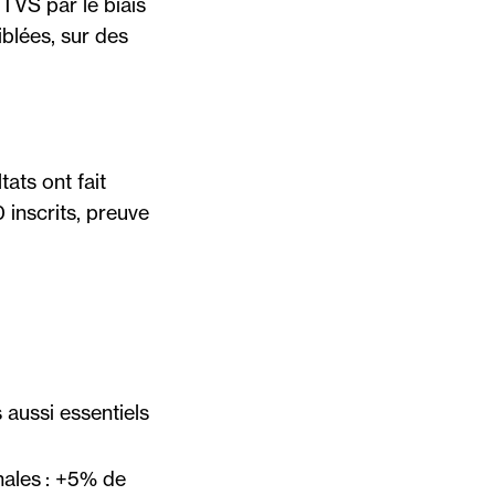
TVS par le biais
blées, sur des
tats ont fait
 inscrits, preuve
aussi essentiels
ales : +5% de