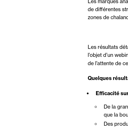
Les marques anal
de différentes st
zones de chaland
Les résultats déta
l’objet d’un webi
de l’attente de c
Quelques résulta
Efficacité sur
De la gran
que la bou
Des produ