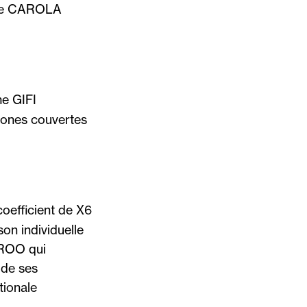
ble CAROLA
e GIFI
zones couvertes
oefficient de X6
son individuelle
EROO qui
 de ses
ionale