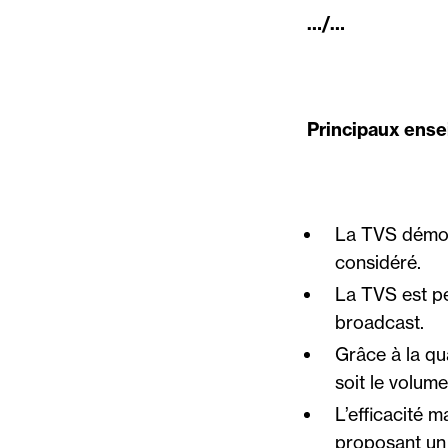
…/…
Principaux ense
La TVS démont
considéré.
La TVS est pe
broadcast.
Grâce à la qua
soit le volum
L’efficacité 
proposant un c