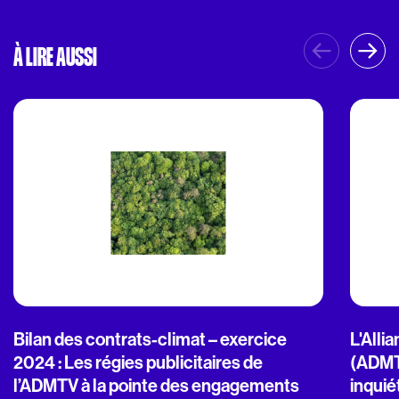
À LIRE AUSSI
Bilan des contrats-climat – exercice
L'Alli
2024 : Les régies publicitaires de
(ADMT
l’ADMTV à la pointe des engagements
inquié