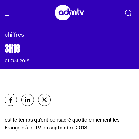
Panneau de gestion des cookies
Aller au contenu principal
chiffres
3H18
01 Oct 2018
Partager
sur Facebook
sur Linkedin
sur X (Twitter)
est le temps qu’ont consacré quotidiennement les
Français à la TV en septembre 2018.