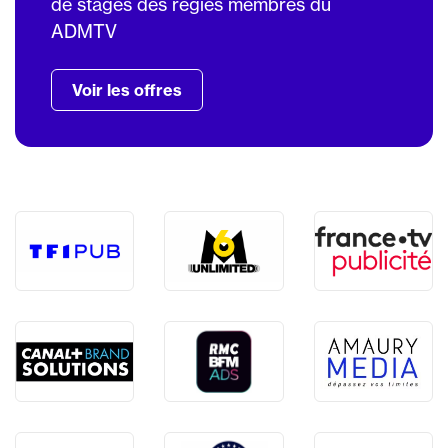
de stages des régies membres du
ADMTV
Voir les offres