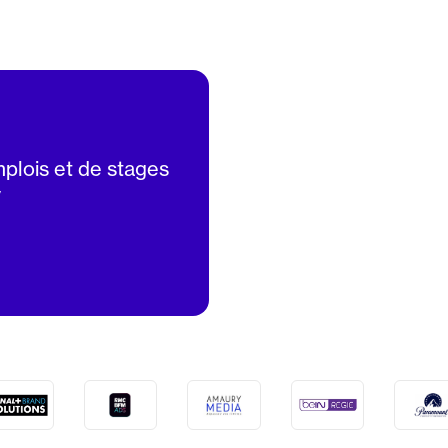
mplois et de stages
V