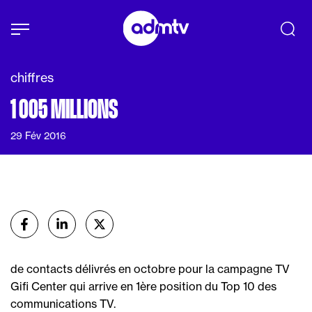
Panneau de gestion des cookies
Aller au contenu principal
chiffres
1 005 MILLIONS
29 Fév 2016
Partager
sur Facebook
sur Linkedin
sur X (Twitter)
de contacts délivrés en octobre pour la campagne TV
Gifi Center qui arrive en 1ère position du Top 10 des
communications TV.