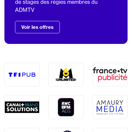
de stages des régies membres du
ADMTV
Voir les offres