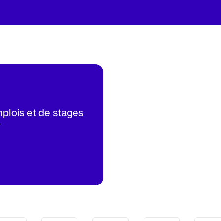
mplois et de stages
V