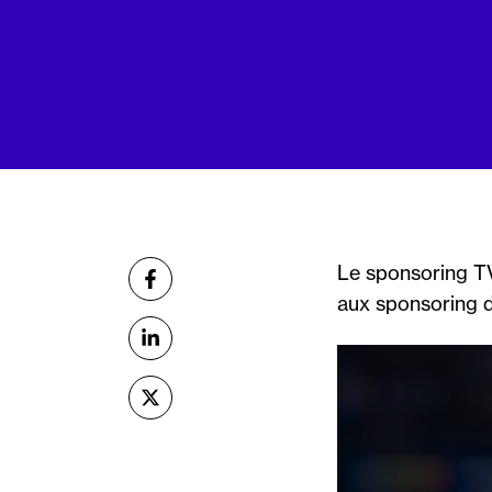
Partager
Le sponsoring TV
sur Facebook
aux sponsoring d
sur Linkedin
Lecteur
vidéo
sur X (Twitter)