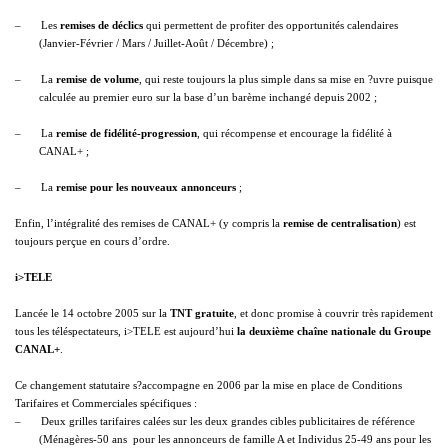
–
Les
remises de déclics
qui permettent de profiter des opportunités calendaires
(Janvier-Février / Mars / Juillet-Août / Décembre) ;
–
La
remise de volume
, qui reste toujours la plus simple dans sa mise en ?uvre puisque
calculée au premier euro sur la base d’un barème inchangé depuis 2002 ;
–
La
remise de fidélité-progression
, qui récompense et encourage la fidélité à
CANAL+ ;
–
La
remise pour les nouveaux annonceurs
;
Enfin, l’intégralité des remises de CANAL+ (y compris la
remise de centralisation
) est
toujours perçue en cours d’ordre.
i>TELE
Lancée le 14 octobre 2005 sur
la
TNT
gratuite
, et donc promise à couvrir très rapidement
tous les téléspectateurs, i>TELE est aujourd’hui
la deuxième chaîne nationale du Groupe
CANAL+
.
Ce changement statutaire s?accompagne en 2006 par la mise en place de Conditions
Tarifaires et Commerciales spécifiques :
–
Deux grilles tarifaires calées sur les deux grandes cibles publicitaires de référence
(Ménagères-50 ans
pour les annonceurs de famille A et Individus 25-49 ans pour les