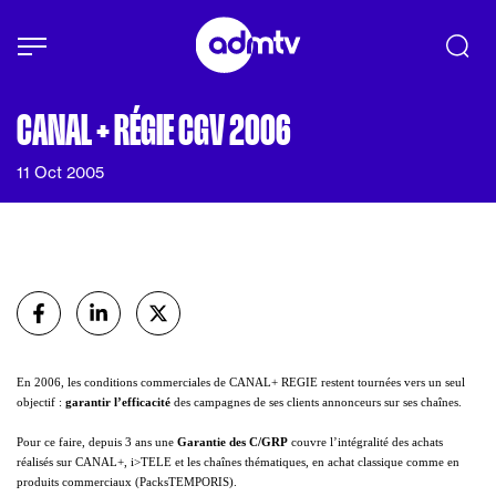
Panneau de gestion des cookies
Aller au contenu principal
CANAL + RÉGIE CGV 2006
11 Oct 2005
Partager
sur Facebook
sur Linkedin
sur X (Twitter)
En 2006, les conditions commerciales de CANAL+ REGIE restent tournées vers un seul
objectif :
garantir l’efficacité
des campagnes de ses clients annonceurs sur ses chaînes.
Pour ce faire, depuis 3 ans une
Garantie des C/GRP
couvre l’intégralité des achats
réalisés sur CANAL+, i>TELE et les chaînes thématiques, en achat classique comme en
produits commerciaux (PacksTEMPORIS).