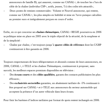
annonceurs de famille B), qui assurent, comme sur CANAL+, de toucher les c?urs de
cible de la chaîne (individus CSP+, actifs, jeunes, ?) à des coûts très attractifs ;
–
Deux postes de remises commerciales : Volume et Nouvel annonceur, qui restent,
comme sur CANAL+, les plus simples en lisibilité et mise en ?uvre puisque calculées
au premier euro et intégralement perçues en cours d’ordre.
Enfin, en ce qui concerne ses
chaînes thématiques
, CANAL+ REGIE poursuivra en 2006
sa politique mise en place en 2005 avec le triple objectif de la sécurité, de la souplesse et
de la simplicité :
–
Chaîne par chaîne, c’est toujours jusqu’à
quatre cibles de référence
dont les C/GRP
continueront à être garantis en 2006.
Toujours respectueuses de leurs téléspectateurs et abonnés comme de leurs annonceurs, en
2006, CANAL+, i>TELE et les chaînes Thématiques, continueront à proposer, sans
surcoût, les meilleurs espaces premium disponibles en télévision :
–
Des
écrans courts
et des
cibles qualifiées
, garants des contacts publicitaires les plus
efficaces ;
–
Des
exclusivités sectorielles
garanties, un abattement tarifaire de -5% continuant à
être proposé sur CANAL+ et i>TELE aux annonceurs du secteur automobile qui
acceptent la présence d’un autre véhicule dans leurs écrans.
Pour finir les barèmes d’indices tarifaires par format de spots restent inchangés en 2006.