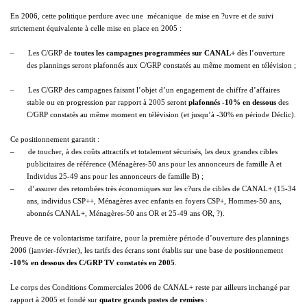
En 2006, cette politique perdure avec une  mécanique  de mise en ?uvre et de suivi
strictement équivalente à celle mise en place en 2005 :
–
Les C/GRP de
toutes les campagnes programmées sur CANAL+
dès l’ouverture
des plannings
seront plafonnés aux C/GRP constatés au même moment en télévision ;
–
Les C/GRP des campagnes faisant l’objet d’un engagement de chiffre d’affaires
stable ou en progression par rapport à 2005 seront
plafonnés -10% en dessous
des
C/GRP constatés au même moment en télévision (et jusqu’à -30% en période Déclic).
Ce positionnement garantit :
–
de toucher, à des coûts attractifs et totalement sécurisés, les deux grandes cibles
publicitaires de référence (Ménagères-50 ans pour les annonceurs de famille A et
Individus 25-49 ans pour les annonceurs de famille B) ;
–
d’assurer des retombées très économiques sur les c?urs de cibles de CANAL+ (15-34
ans, individus CSP++, Ménagères avec enfants en foyers CSP+, Hommes-50 ans,
abonnés CANAL+, Ménagères-50 ans OR et 25-49 ans OR, ?).
Preuve de ce volontarisme tarifaire, pour la première période d’ouverture des plannings
2006 (janvier-février), les tarifs des écrans sont établis sur une base de positionnement
-10% en dessous des C/GRP TV constatés en 2005
.
Le corps des Conditions Commerciales 2006 de CANAL+ reste par ailleurs inchangé par
rapport à 2005 et fondé sur
quatre grands postes de remises
: