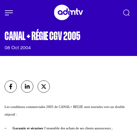
Panneau de gestion des cookies
Aller au contenu principal
CANAL + RÉGIE CGV 2005
08 Oct 2004
Partager
sur Facebook
sur Linkedin
sur X (Twitter)
Les conditions commerciales 2005 de CANAL+ REGIE sont tournées vers un double
objectif :
–
Garantir et sécuriser
l’ensemble des achats de ses clients annonceurs ;