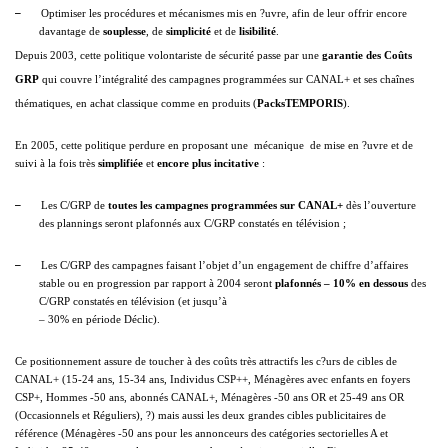
–
Optimiser les procédures et mécanismes mis en ?uvre, afin de leur offrir encore
davantage de
souplesse
, de
simplicité
et de
lisibilité
.
Depuis 2003, cette politique volontariste de sécurité passe par une
garantie des Coûts
GRP
qui couvre l’intégralité des campagnes programmées sur CANAL+ et ses chaînes
thématiques, en achat classique comme en produits (
PacksTEMPORIS
).
En 2005, cette politique perdure en proposant une  mécanique  de mise en ?uvre et de
suivi à la fois très
simplifiée
et
encore plus incitative
:
–
Les C/GRP de
toutes les campagnes programmées sur CANAL+
dès l’ouverture
des plannings
seront plafonnés aux C/GRP constatés en télévision ;
–
Les C/GRP des campagnes faisant l’objet d’un engagement de chiffre d’affaires
stable ou en progression par rapport à 2004 seront
plafonnés – 10% en dessous
des
C/GRP constatés en télévision (et jusqu’à
– 30% en période Déclic).
Ce
positionnement assure de toucher à des coûts très attractifs les c?urs de cibles de
CANAL+ (15-24 ans, 15-34 ans, Individus CSP++, Ménagères avec enfants en foyers
CSP+, Hommes -50 ans, abonnés CANAL+, Ménagères -50 ans OR et 25-49 ans OR
(Occasionnels et Réguliers), ?) mais aussi
les deux grandes cibles publicitaires de
référence (Ménagères -50 ans pour les annonceurs des catégories sectorielles A et