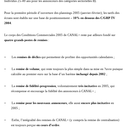
Individus 25-49 ans pour les annonceurs des catégories sectorielles B).
Pour la première période d’ouverture des plannings 2005 (janvier-février), les tarifs des
écrans sont établis sur une base de positionnement
– 10% en dessous des C/GRP TV
2004
.
Le corps des Conditions Commerciales 2005 de CANAL+ reste par ailleurs fondé sur
quatre grands postes de remises
:
–
Les
remises de déclics
qui permettent de profiter des opportunités calendaires ;
–
La
remise de volume
, qui reste toujours la plus simple dans sa mise en ?uvre puisque
calculée au premier euro sur la base d’un barème
inchangé depuis 2002
;
–
La
remise de fidélité-progression
, volontairement
très incitative
en 2005, qui
récompense et encourage la fidélité des annonceurs à CANAL+ ;
–
La
remise pour les nouveaux annonceurs
, elle aussi
encore plus incitative
en
2005 ;
–
Enfin, l’intégralité des remises de CANAL+ (y compris la remise de centralisation)
est toujours perçue
en cours d’ordre
.