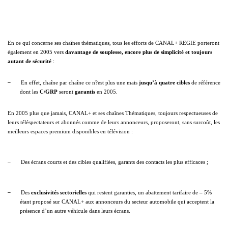
En ce qui concerne ses chaînes thématiques, tous les efforts de CANAL+ REGIE porteront
également en 2005 vers
davantage de
souplesse, encore plus de simplicité et toujours
autant de sécurité
:
–
En effet, chaîne par chaîne ce n?est plus une mais
jusqu’à quatre cibles
de référence
dont les
C/GRP
seront
garantis
en 2005.
En 2005 plus que jamais, CANAL+ et ses chaînes Thématiques, toujours respectueuses de
leurs téléspectateurs et abonnés comme de leurs annonceurs, proposeront, sans surcoût, les
meilleurs espaces premium disponibles en télévision :
–
Des écrans courts et des cibles qualifiées, garants des contacts les plus efficaces ;
–
Des
exclusivités sectorielles
qui restent garanties, un abattement tarifaire de – 5%
étant proposé sur CANAL+ aux annonceurs du secteur automobile qui acceptent la
présence d’un autre véhicule dans leurs écrans.