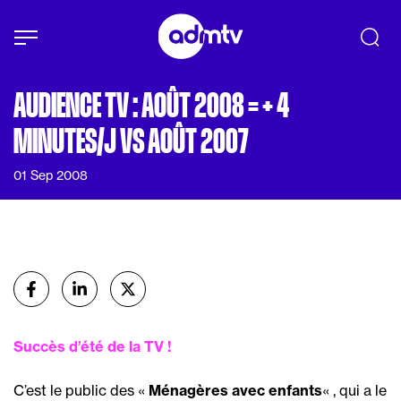
Panneau de gestion des cookies
Aller au contenu principal
AUDIENCE TV : AOÛT 2008 = + 4
MINUTES/J VS AOÛT 2007
01 Sep 2008
Partager
sur Facebook
sur Linkedin
sur X (Twitter)
Succès d’été de la TV !
C’est le public des «
Ménagères avec enfants
« , qui a le