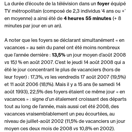
La durée d’écoute de la télévision dans un
foyer
équipé
TV métropolitain (composé de 2,3 individus ‘4 ans ou +’
en moyenne) a ainsi été de
4 heures 55 minutes
(+ 8
minutes par jour en un an).
A noter que les foyers se déclarant simultanément « en
vacances » au sein du panel ont été moins nombreux
que l’année dernière :
13,5%
un jour moyen d’août 2008
vs
15,1 % en août 2007. C’est le jeudi 14 août 2008 qui a
été le jour concentrant le plus de vacanciers (hors de
leur foyer) : 17,3%,
vs
les vendredis 17 août 2007 (19,5%)
et 11 août 2006 (18,1%). Mais il y a 15 ans (le samedi 14
août 1993), 22,5% des foyers étaient ce même jour « en
vacances » : signe d’un étalement croissant des départs
tout au long de l’année, mais aussi cet été 2008, des
vacances vraisemblablement un peu écourtées, au
niveau de juillet-août 2002 (11,5% de vacanciers un jour
moyen ces deux mois de 2008
vs
10,8% en 2002).